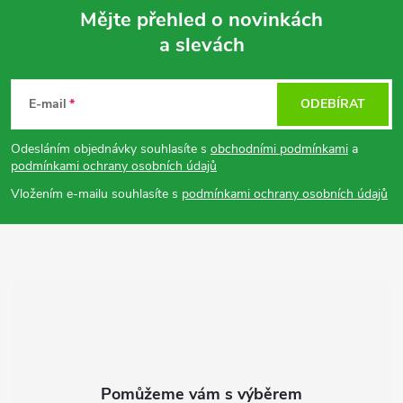
Mějte přehled o novinkách
a slevách
Z
á
E-mail
ODEBÍRAT
p
Odesláním objednávky souhlasíte s
obchodními podmínkami
a
podmínkami ochrany osobních údajů
a
Vložením e-mailu souhlasíte s
podmínkami ochrany osobních údajů
t
í