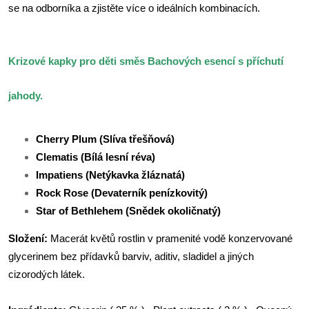
se na odborníka a zjistěte více o ideálních kombinacích.
Krizové kapky pro děti směs Bachových esencí s příchutí
jahody.
Cherry Plum (Slíva třešňová)
Clematis (Bílá lesní réva)
I
mpatiens (Netýkavka žláznatá)
Rock Rose (Devaterník penízkovitý)
Star of Bethlehem (Snědek okoličnatý)
Složení:
Macerát květů rostlin v pramenité vodě konzervované
glycerinem bez přídavků barviv, aditiv, sladidel a jiných
cizorodých látek.