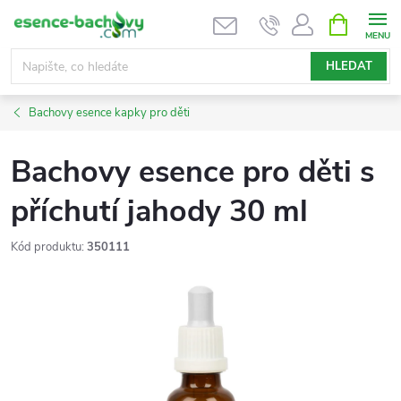
Přejít
NÁKUPNÍ
KOŠÍK
na
obsah
HLEDAT
Bachovy esence kapky pro děti
Bachovy esence pro děti s
příchutí jahody 30 ml
Kód produktu:
350111