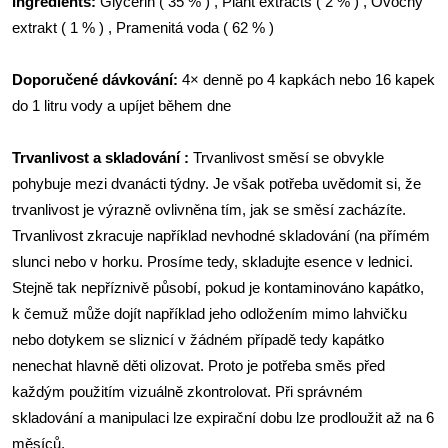
Ingrédients:
Glycerin
( 35 % ) , Plant extracts ( 2 % ) , Ovocný
extrakt ( 1 % ) , Pramenitá voda ( 62 % )
Doporučené dávkování:
4× denně po 4 kapkách nebo 16 kapek
do 1 litru vody a upíjet během dne
Trvanlivost a skladování :
Trvanlivost směsí se obvykle
pohybuje mezi dvanácti týdny. Je však potřeba uvědomit si, že
trvanlivost je výrazně ovlivněna tím, jak se směsí zacházíte.
Trvanlivost zkracuje například nevhodné skladování (na přímém
slunci nebo v horku. Prosíme tedy, skladujte esence v lednici.
Stejně tak nepříznivě působí, pokud je kontaminováno kapátko,
k čemuž může dojít například jeho odložením mimo lahvičku
nebo dotykem se sliznicí v žádném případě tedy kapátko
nenechat hlavně děti olizovat. Proto je potřeba směs před
každým použitím vizuálně zkontrolovat. Při správném
skladování a manipulaci lze expirační dobu lze prodloužit až na 6
měsíců.