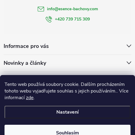
info
@
esence-bachovy.com
+420 739 715 309
Informace pro vás
Novinky a články
Bachovy kapky
Bachovky na míru
Esencebachovy
Tento web používá soubory cookie. Dalším procházením
Bachovykapky
tohoto webu vyjadřujete souhlas s jejich používáním.. Více
informací
zde
.
Nastavení
Copyright 2026
Esence Bachovy
. Všechna práva vyhrazena.
Souhlasím