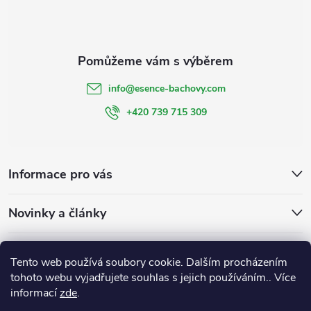
info
@
esence-bachovy.com
+420 739 715 309
Informace pro vás
Novinky a články
Bachovy kapky
Bachovky na míru
Esencebachovy
Tento web používá soubory cookie. Dalším procházením
Bachovykapky
tohoto webu vyjadřujete souhlas s jejich používáním.. Více
informací
zde
.