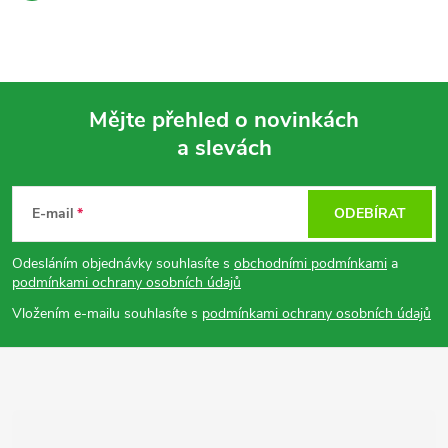
Mějte přehled o novinkách
a slevách
Z
á
E-mail
ODEBÍRAT
p
Odesláním objednávky souhlasíte s
obchodními podmínkami
a
podmínkami ochrany osobních údajů
a
Vložením e-mailu souhlasíte s
podmínkami ochrany osobních údajů
t
í