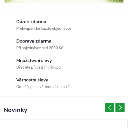
e
v
Dárek zdarma
n
Překvapení ke každé objednávce
a
Doprava zdarma
Při objednávce nad 2000 Kč
š
Množstevní slevy
e
Ušetřete při větším nákupu
m
Věrnostní slevy
Odměňujeme věrnost zákazníků
i
n
Novinky
t