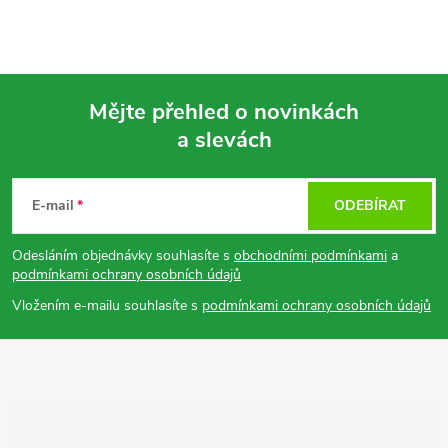
Mějte přehled o novinkách
a slevách
Z
á
E-mail
ODEBÍRAT
p
Odesláním objednávky souhlasíte s
obchodními podmínkami
a
podmínkami ochrany osobních údajů
a
Vložením e-mailu souhlasíte s
podmínkami ochrany osobních údajů
t
í