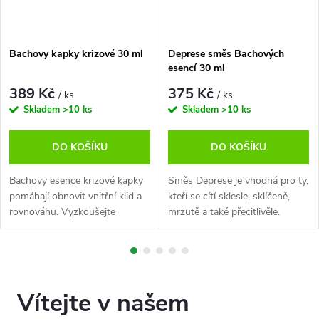
Bachovy kapky krizové 30 ml
Deprese směs Bachových
esencí 30 ml
389 Kč
375 Kč
/ ks
/ ks
Skladem
>10 ks
Skladem
>10 ks
DO KOŠÍKU
DO KOŠÍKU
Bachovy esence krizové kapky
Směs Deprese je vhodná pro ty,
pomáhají obnovit vnitřní klid a
kteří se cítí sklesle, sklíčeně,
rovnováhu. Vyzkoušejte
mrzutě a také přecitlivěle.
přírodní řešení od Dr. Bacha.
Zahání nepříjemné pocity a
myšlenky, uklidňuje a
harmonizuje mysl. Pomáhá
uniknout z...
Vítejte v našem