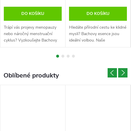
-
DO KOŠÍKU
DO KOŠÍKU
b
Trápí vás projevy menopauzy
Hledáte přírodní cestu ke klidné
a
nebo náročný menstruační
mysli? Bachovy esence jsou
cyklus? Vyzkoušejte Bachovy
ideální volbou. Naše
c
kapky. Tyto esence Dr. Bacha
antistresové kapky pomáhají při
jsou tu pro psychickou pohodu
depresi a psychické nepohodě.
h
každé ženy.
Vyzkoušejte sílu přírody.
o
Oblíbené produkty
v
y