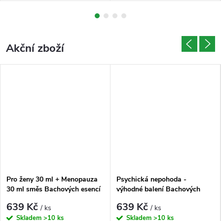
adopci. Pomáhají při nejistotě,
návštěvy veterinární ordinace.
h
strachu z nového prostředí,...
Pomáhají podpořit emoční...
o
Akční zboží
d
ě
e
s
e
n
Pro ženy 30 ml + Menopauza
Psychická nepohoda -
c
30 ml směs Bachových esencí
výhodné balení Bachových
esencí 2 x 30 ml
639 Kč
639 Kč
/ ks
/ ks
e
Skladem
>10 ks
Skladem
>10 ks