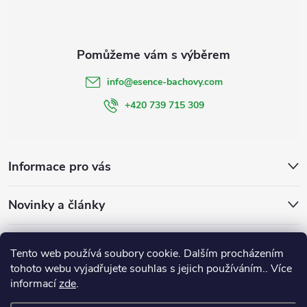
info
@
esence-bachovy.com
+420 739 715 309
Informace pro vás
Novinky a články
Bachovy kapky
Bachovky na míru
Esencebachovy
Tento web používá soubory cookie. Dalším procházením
Bachovykapky
tohoto webu vyjadřujete souhlas s jejich používáním.. Více
informací
zde
.