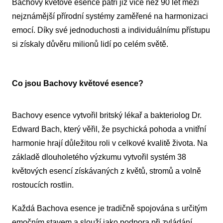
Bachovy květové esence patří již více než 90 let mezi
nejznámější přírodní systémy zaměřené na harmonizaci
emocí. Díky své jednoduchosti a individuálnímu přístupu
si získaly důvěru milionů lidí po celém světě.
Co jsou Bachovy květové esence?
Bachovy esence vytvořil britský lékař a bakteriolog Dr.
Edward Bach, který věřil, že psychická pohoda a vnitřní
harmonie hrají důležitou roli v celkové kvalitě života. Na
základě dlouholetého výzkumu vytvořil systém 38
květových esencí získávaných z květů, stromů a volně
rostoucích rostlin.
Každá Bachova esence je tradičně spojována s určitým
emočním stavem a slouží jako podpora při zvládání