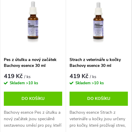
e
r
n
e
t
Pes z útulku a nový začátek
Strach z veterináře u kočky
o
Bachovy esence 30 ml
Bachovy esence 30 ml
419 Kč
419 Kč
v
/ ks
/ ks
Skladem
>10 ks
Skladem
>10 ks
é
DO KOŠÍKU
DO KOŠÍKU
o
Bachovy esence Pes z útulku a
Bachovy esence Strach z
b
nový začátek jsou speciálně
veterináře u kočky jsou určeny
sestavenou směsí pro psy, kteří
pro kočky, které prožívají stres,
c
si zvykají na nový domov po
nejistotu nebo strach během