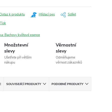
Dotaz k produktu
Hlídací pes
Sdílet
Tisk
ka:
Bachovy květové esence
Množstevní
Věrnostní
slevy
slevy
Ušetřete při větším
Odměňujeme
nákupu
věrnost zákazníků
E
SOUVISEJÍCÍ PRODUKTY
PODOBNÉ PRODUKTY