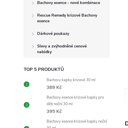
n
Bachovy esence - nové kombinace
e
Rescue Remedy krizové Bachovy
esence
l
Dárkové poukazy
Slevy a zvýhodněné cenové
nabídky
TOP 5 PRODUKTŮ
Bachovy kapky krizové 30 ml
389 Kč
Bachovy esence krizové kapky pro
děti noční 30 ml
395 Kč
Bachovy esence krizové kapky noční
D