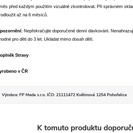
měs před každým použitím vizuálně zkontrolovat. Při správném sklad
rodloužit až na 6 měsíců.
pozornění:
Nepřekračujte doporučené denní dávkování. Nenahrazuj
hodné pro děti do 3 let. Ukládat mimo dosah dětí.
oplněk Stravy
yrobeno v ČR
Výrobce: FP Meda s.r.o. IČO: 21111472 Květinová 1254 Pohořelice
K tomuto produktu doporuču