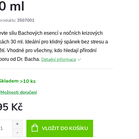
0 ml
produktu:
3507001
vte sílu Bachových esencí v nočních krizových
ách 30 ml. Ideální pro klidný spánek bez stresu a
tí. Vhodné pro všechny, kdo hledají přírodní
poru od Dr. Bacha.
Detailní informace
Skladem
>10 ks
Možnosti doručení
95 Kč
ná
:
VLOŽIT DO KOŠÍKU