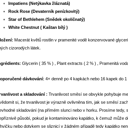
Impatiens (Netýkavka žláznatá)
Rock Rose (Devaterník penízkovitý)
Star of Bethlehem (Snědek okoličnatý)
White Chestnut ( Kaštan bílý )
ložení:
Macerát květů rostlin v pramenité vodě konzervované glycerin
iných cizorodých látek.
ngrédients:
Glycerin
( 35 % ) , Plant extracts ( 2 % ) , Pramenitá vod
oporučené dávkování:
4× denně po 4 kapkách nebo 16 kapek do 1 l
rvanlivost a skladování :
Trvanlivost směsí se obvykle pohybuje mez
vědomit si, že trvanlivost je výrazně ovlivněna tím, jak se směsí zach
evhodné skladování (na přímém slunci nebo v horku. Prosíme tedy, sk
epříznivě působí, pokud je kontaminováno kapátko, k čemuž může do
ahvičku nebo dotykem se sliznicí v žádném případě tedy kapátko nenec