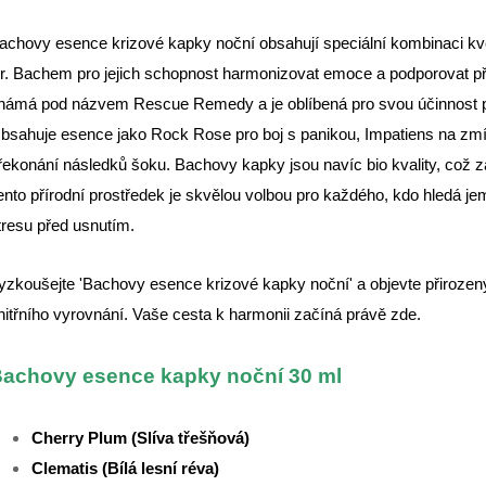
achovy esence krizové kapky noční obsahují speciální kombinaci kvě
r. Bachem pro jejich schopnost harmonizovat emoce a podporovat při
námá pod názvem Rescue Remedy a je oblíbená pro svou účinnost při
bsahuje esence jako Rock Rose pro boj s panikou, Impatiens na zmírn
řekonání následků šoku. Bachovy kapky jsou navíc bio kvality, což za
ento přírodní prostředek je skvělou volbou pro každého, kdo hledá je
tresu před usnutím.
yzkoušejte 'Bachovy esence krizové kapky noční' a objevte přirozen
nitřního vyrovnání. Vaše cesta k harmonii začíná právě zde.
achovy esence ka
pky noční 30 ml
Cherry Plum (Slíva třešňová)
Clematis (Bílá lesní réva)