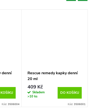
 denní
Rescue remedy kapky denní
Rescue 
20 ml
příchut
20 ml
409 Kč
409 K
Skladem
Sklad
 KOŠÍKU
DO KOŠÍKU
>10 ks
>10 ks
Kód:
3506004
Kód:
3506001