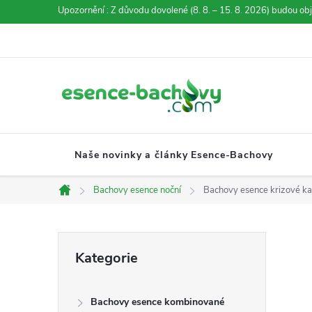
Přejít
Upozornění : Z důvodu dovolené (8. 8. – 15. 8. 2026) budou ob
na
obsah
Naše novinky a články Esence-Bachovy
Bachovy esence noční
Bachovy esence krizové ka
Domů
P
Přeskočit
Kategorie
kategorie
o
Bachovy esence kombinované