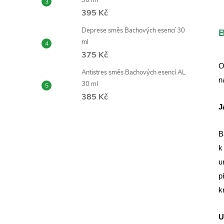
30 ml
395 Kč
Deprese směs Bachových esencí 30
B
ml
375 Kč
O
Antistres směs Bachových esencí AL
n
30 ml
385 Kč
J
B
k
u
p
k
U