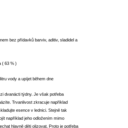
em bez přídavků barviv, aditiv, sladidel a
a ( 63 % )
itru vody a upíjet během dne
i dvanácti týdny. Je však potřeba
ázíte. Trvanlivost zkracuje například
ladujte esence v lednici. Stejně tak
jít například jeho odložením mimo
hat hlavně děti olizovat. Proto je potřeba