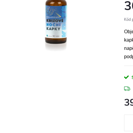
3
Kód 
Obje
kapk
napě
pod
3
Měr
cena