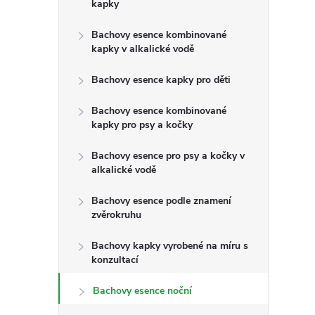
s
kapky
t
Bachovy esence kombinované
kapky v alkalické vodě
r
Bachovy esence kapky pro děti
a
Bachovy esence kombinované
kapky pro psy a kočky
n
Bachovy esence pro psy a kočky v
n
alkalické vodě
Bachovy esence podle znamení
í
zvěrokruhu
p
Bachovy kapky vyrobené na míru s
konzultací
a
Bachovy esence noční