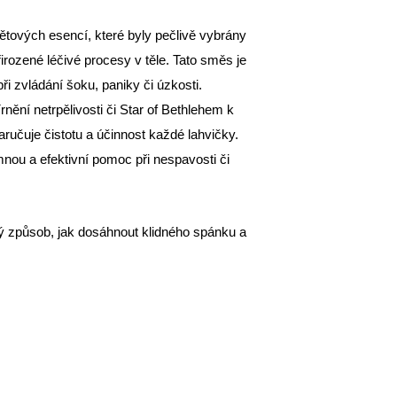
tových esencí, které byly pečlivě vybrány
rozené léčivé procesy v těle. Tato směs je
 zvládání šoku, paniky či úzkosti.
ění netrpělivosti či Star of Bethlehem k
ručuje čistotu a účinnost každé lahvičky.
mnou a efektivní pomoc při nespavosti či
ý způsob, jak dosáhnout klidného spánku a