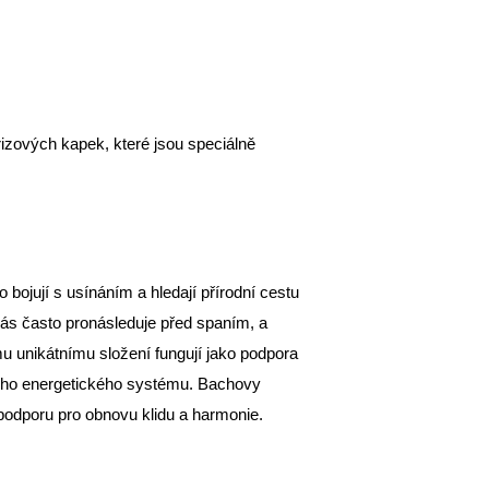
zových kapek, které jsou speciálně
bojují s usínáním a hledají přírodní cestu
 nás často pronásleduje před spaním, a
mu unikátnímu složení fungují jako podpora
ašeho energetického systému. Bachovy
podporu pro obnovu klidu a harmonie.