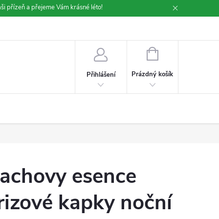
ši přízeň a přejeme Vám krásné léto!
NÁKUPNÍ
KOŠÍK
Prázdný košík
Přihlášení
achovy esence
rizové kapky noční