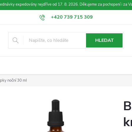
jednávky expedovány nejdříve od 17. 8. 2026. Děkujeme za pochopení i za Va
+420 739 715 309
info@esence-bachovy.com
HLEDAT
pky noční 30 ml
B
k