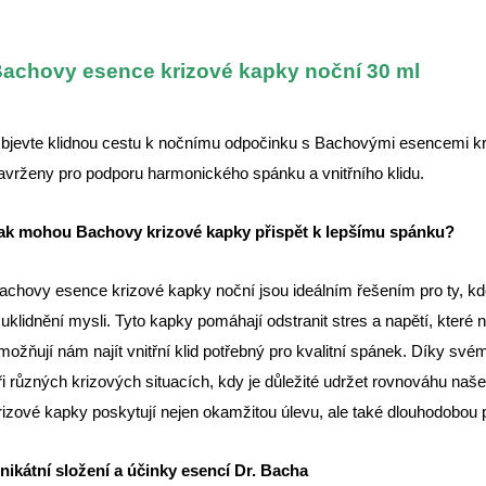
achovy esence krizové kapky noční 30 ml
bjevte klidnou cestu k nočnímu odpočinku s Bachovými esencemi kri
avrženy pro podporu harmonického spánku a vnitřního klidu.
ak mohou Bachovy krizové kapky přispět k lepšímu spánku?
achovy esence krizové kapky noční jsou ideálním řešením pro ty, kdo 
 uklidnění mysli. Tyto kapky pomáhají odstranit stres a napětí, které
možňují nám najít vnitřní klid potřebný pro kvalitní spánek. Díky své
ři různých krizových situacích, kdy je důležité udržet rovnováhu n
rizové kapky poskytují nejen okamžitou úlevu, ale také dlouhodobou 
nikátní složení a účinky esencí Dr. Bacha