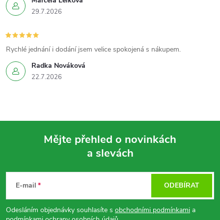
Marcela Lelková
29.7.2026
i
s
Rychlé jednání i dodání jsem velice spokojená s nákupem.
u
Radka Nováková
22.7.2026
Mějte přehled o novinkách
a slevách
Z
á
E-mail
ODEBÍRAT
p
Odesláním objednávky souhlasíte s
obchodními podmínkami
a
podmínkami ochrany osobních údajů