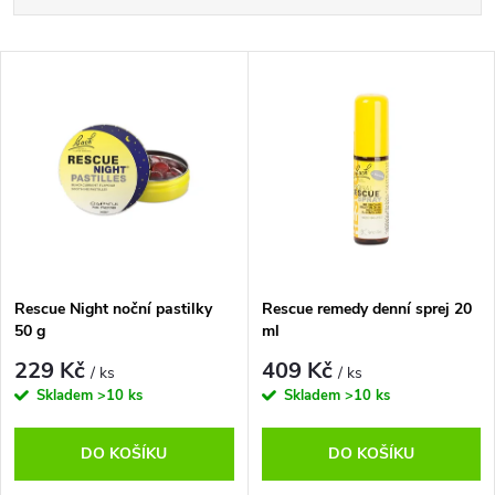
a
Nejlevnější
V
Nejdražší
z
ý
Nejprodávanější
e
p
n
i
í
s
p
Rescue Night noční pastilky
Rescue remedy denní sprej 20
50 g
ml
p
r
229 Kč
409 Kč
/ ks
/ ks
r
Skladem
>10 ks
Skladem
>10 ks
o
o
DO KOŠÍKU
DO KOŠÍKU
d