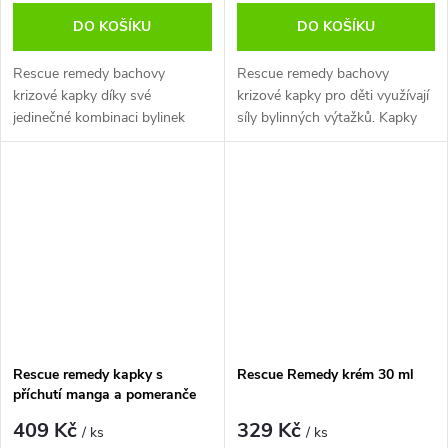
DO KOŠÍKU
DO KOŠÍKU
Rescue remedy bachovy
Rescue remedy bachovy
krizové kapky díky své
krizové kapky pro děti využívají
jedinečné kombinaci bylinek
síly bylinných výtažků. Kapky
uklidňují mysl, zbavují stresu a
díky jedinečné kombinaci
navozují pocit klidu. Při
bylinek uklidňují mysl, zbavují
pravidelném užívání přirozenou
stresu a navozují pocit klidu.
cestou...
Při...
Rescue remedy kapky s
Rescue Remedy krém 30 ml
příchutí manga a pomeranče
20 ml
409 Kč
329 Kč
/ ks
/ ks