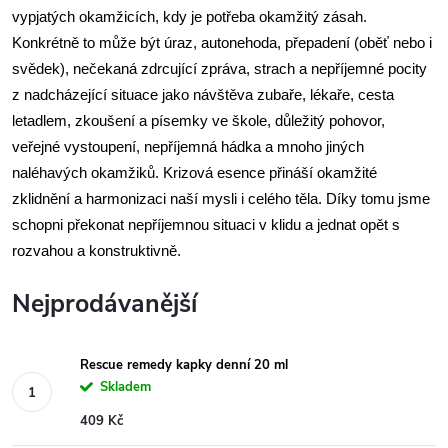
vypjatých okamžicích, kdy je potřeba okamžitý zásah.
Konkrétně to může být úraz, autonehoda, přepadení (oběť nebo i
svědek), nečekaná zdrcující zpráva, strach a nepříjemné pocity
z nadcházející situace jako návštěva zubaře, lékaře, cesta
letadlem, zkoušení a písemky ve škole, důležitý pohovor,
veřejné vystoupení, nepříjemná hádka a mnoho jiných
naléhavých okamžiků. Krizová esence přináší okamžité
zklidnění a harmonizaci naší mysli i celého těla. Díky tomu jsme
schopni překonat nepříjemnou situaci v klidu a jednat opět s
rozvahou a konstruktivně.
Nejprodávanější
Rescue remedy kapky denní 20 ml
Skladem
409 Kč