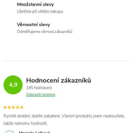
d
Množstevní slevy
a
Ušetřete při větším nákupu
c
Věrnostní slevy
Odměňujeme věrnost zákazníků
í
p
r
v
Hodnocení zákazníků
k
4,9
195 hodnocení
y
Zobrazit recenze
v
Rychlé dodání, dobře zabalené. Vlastní produkty jsem nezkoušela,
ý
takže nemohu hodnotit.
p