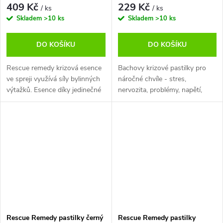
409 Kč
229 Kč
/ ks
/ ks
Skladem
>10 ks
Skladem
>10 ks
DO KOŠÍKU
DO KOŠÍKU
Rescue remedy krizová esence
Bachovy krizové pastilky pro
ve spreji využívá síly bylinných
náročné chvíle - stres,
výtažků. Esence díky jedinečné
nervozita, problémy, napětí,
kombinaci bylinek uklidňuje
zkouškové období, starosti,
mysl, zbavují stresu a navozují
cestování, létání, odloučení od
pocit klidu. Při...
rodičů, zátěž. Oceníte je
například...
Rescue Remedy pastilky černý
Rescue Remedy pastilky