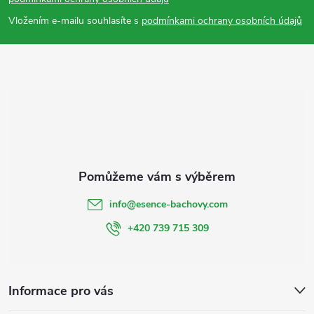
a
Vložením e-mailu souhlasíte s
podmínkami ochrany osobních údajů
t
í
info
@
esence-bachovy.com
+420 739 715 309
Informace pro vás