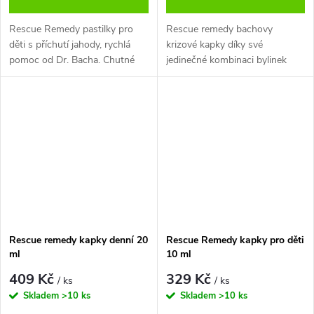
Rescue Remedy pastilky pro
Rescue remedy bachovy
děti s příchutí jahody, rychlá
krizové kapky díky své
pomoc od Dr. Bacha. Chutné
jedinečné kombinaci bylinek
Bachovy esence ve formě
uklidňují mysl, zbavují stresu a
pastilek pro zvládání emocí a
navozují pocit klidu. Při
stresových situací.
pravidelném užívání přirozenou
cestou...
Rescue remedy kapky denní 20
Rescue Remedy kapky pro děti
ml
10 ml
409 Kč
329 Kč
/ ks
/ ks
Skladem
>10 ks
Skladem
>10 ks