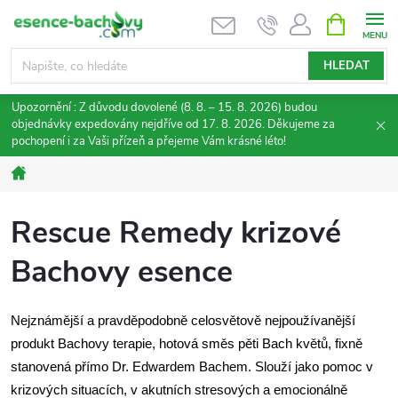
Přejít
NÁKUPNÍ
KOŠÍK
na
obsah
HLEDAT
Upozornění : Z důvodu dovolené (8. 8. – 15. 8. 2026) budou
objednávky expedovány nejdříve od 17. 8. 2026. Děkujeme za
pochopení i za Vaši přízeň a přejeme Vám krásné léto!
Domů
Rescue Remedy krizové
Bachovy esence
Nejznámější a pravděpodobně celosvětově nejpoužívanější
produkt Bachovy terapie, hotová směs pěti Bach květů, fixně
stanovená přímo Dr. Edwardem Bachem. Slouží jako pomoc v
krizových situacích, v akutních stresových a emocionálně