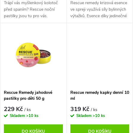
d
Trápí vás myšlenkový kolotoč
Rescue remedy krizová esence
u
před spaním? Rescue noční
ve spreji využívá síly bylinných
pastilky jsou tu pro vás.
výtažků. Esence díky jedinečné
u
Unikátní směs Bachových
kombinaci bylinek uklidňuje
k
esencí, včetně květu Bílého
mysl, zbavují stresu a navozují
k
kaštanu, pro lepší spánek.
pocit klidu. Při...
t
t
ů
ů
Rescue Remedy jahodové
Rescue remedy kapky denní 10
pastilky pro děti 50 g
ml
229 Kč
319 Kč
/ ks
/ ks
Skladem
>10 ks
Skladem
>10 ks
DO KOŠÍKU
DO KOŠÍKU