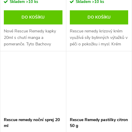
Skladem
>10 ks
Skladem
>10 ks
DO KOŠÍKU
DO KOŠÍKU
Nové Rescue Remedy kapky
Rescue remedy krizový krém
20ml s chutí manga a
využívá síly bylinných výtažků v
pomeranče. Tyto Bachovy
péči o pokožku i mysl. Krém
květové esence (kapky) jsou
díky jedinečné kombinaci
vaším pomocníkem pro
bylinek uklidňuje podrážděnou
zvládání napětí a vnitřní
pokožku, zbavuje mysl stresu
harmonii.
a...
Rescue remedy noční sprej 20
Rescue Remedy pastilky citron
ml
50 g