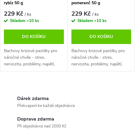
rybíz 50 g
pomeranč 50 g
229 Kč
229 Kč
/ ks
/ ks
Skladem
>10 ks
Skladem
>10 ks
DO KOŠÍKU
DO KOŠÍKU
Bachovy krizové pastilky pro
Bachovy krizové pastilky pro
náročné chvíle - stres,
náročné chvíle - stres,
nervozita, problémy, napětí,
nervozita, problémy, napětí,
zkouškové období, starosti,
zkouškové období, starosti,
cestování, létání, odloučení od
cestování, létání, odloučení od
rodičů, zátěž. Oceníte je
rodičů, zátěž..Oceníte je
O
například...
například...
v
Dárek zdarma
Překvapení ke každé objednávce
l
Doprava zdarma
á
Při objednávce nad 2000 Kč