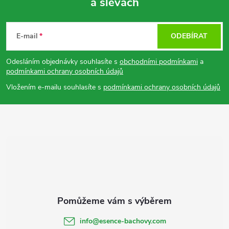
a slevách
Z
á
E-mail
ODEBÍRAT
p
Odesláním objednávky souhlasíte s
obchodními podmínkami
a
podmínkami ochrany osobních údajů
a
Vložením e-mailu souhlasíte s
podmínkami ochrany osobních údajů
t
í
info
@
esence-bachovy.com