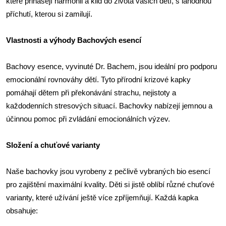
které přinášejí harmonii a klid do života vašich dětí, s lahodnou
příchutí, kterou si zamilují.
Vlastnosti a výhody Bachových esencí
Bachovy esence, vyvinuté Dr. Bachem, jsou ideální pro podporu
emocionální rovnováhy dětí. Tyto přírodní krizové kapky
pomáhají dětem při překonávání strachu, nejistoty a
každodenních stresových situací. Bachovky nabízejí jemnou a
účinnou pomoc při zvládání emocionálních výzev.
Složení a chuťové varianty
Naše bachovky jsou vyrobeny z pečlivě vybraných bio esencí
pro zajištění maximální kvality. Děti si jistě oblíbí různé chuťové
varianty, které užívání ještě více zpříjemňují. Každá kapka
obsahuje: