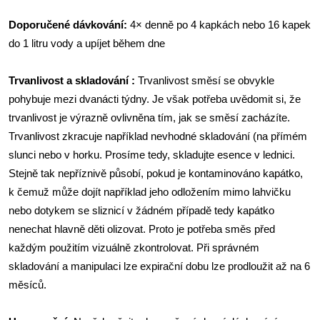
Doporučené dávkování:
4× denně po 4 kapkách nebo 16 kapek
do 1 litru vody a upíjet během dne
Trvanlivost a skladování :
Trvanlivost směsí se obvykle
pohybuje mezi dvanácti týdny. Je však potřeba uvědomit si, že
trvanlivost je výrazně ovlivněna tím, jak se směsí zacházíte.
Trvanlivost zkracuje například nevhodné skladování (na přímém
slunci nebo v horku. Prosíme tedy, skladujte esence v lednici.
Stejně tak nepříznivě působí, pokud je kontaminováno kapátko,
k čemuž může dojít například jeho odložením mimo lahvičku
nebo dotykem se sliznicí v žádném případě tedy kapátko
nenechat hlavně děti olizovat. Proto je potřeba směs před
každým použitím vizuálně zkontrolovat. Při správném
skladování a manipulaci lze expirační dobu lze prodloužit až na 6
měsíců.