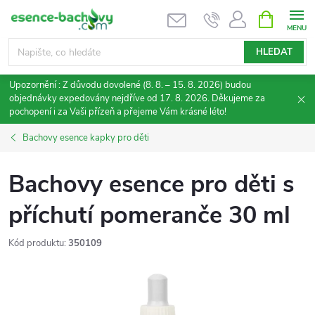
Přejít
NÁKUPNÍ
KOŠÍK
na
obsah
HLEDAT
Upozornění : Z důvodu dovolené (8. 8. – 15. 8. 2026) budou
objednávky expedovány nejdříve od 17. 8. 2026. Děkujeme za
pochopení i za Vaši přízeň a přejeme Vám krásné léto!
Bachovy esence kapky pro děti
Bachovy esence pro děti s
příchutí pomeranče 30 ml
Kód produktu:
350109