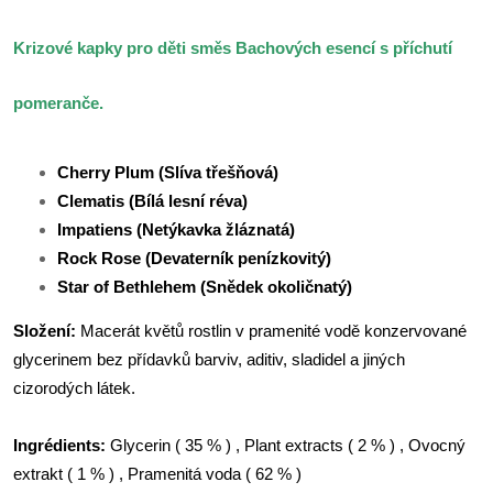
Krizové kapky pro děti směs Bachových esencí s příchutí
pomeranče.
Cherry Plum (Slíva třešňová)
Clematis (Bílá lesní réva)
I
mpatiens (Netýkavka žláznatá)
Rock Rose (Devaterník penízkovitý)
Star of Bethlehem (Snědek okoličnatý)
Složení:
Macerát květů rostlin v pramenité vodě konzervované
glycerinem bez přídavků barviv, aditiv, sladidel a jiných
cizorodých látek.
Ingrédients:
Glycerin
( 35 % ) , Plant extracts ( 2 % ) , Ovocný
extrakt ( 1 % ) , Pramenitá voda ( 62 % )