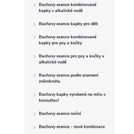
t
Bachovy esence kombinované
kapky v alkalické vodě
r
Bachovy esence kapky pro děti
a
Bachovy esence kombinované
kapky pro psy a kočky
n
Bachovy esence pro psy a kočky v
n
alkalické vodě
Bachovy esence podle znamení
í
zvěrokruhu
p
Bachovy kapky vyrobené na míru s
konzultací
a
Bachovy esence noční
n
Bachovy esence - nové kombinace