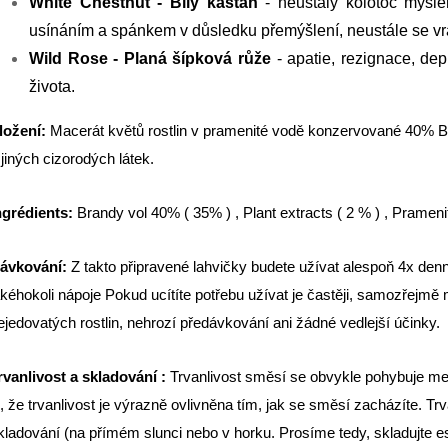
White Chestnut - Bílý kaštan
- neustálý kolotoč myšle
usínáním a spánkem v důsledku přemýšlení, neustále se vra
Wild Rose - Planá šípková růže
- apatie, rezignace, dep
života.
ložení:
Macerát květů rostlin v pramenité vodě konzervované 40% Bran
 jiných cizorodých látek.
ngrédients:
Brandy vol 40% ( 35% ) , Plant extracts ( 2 % ) , Prameni
ávkování:
Z takto připravené lahvičky budete užívat alespoň 4x de
akéhokoli nápoje Pokud ucítíte potřebu užívat je častěji, samozřejmě m
ejedovatých rostlin, nehrozí předávkování ani žádné vedlejší účinky.
rvanlivost a skladování :
Trvanlivost směsí se obvykle pohybuje me
i, že trvanlivost je výrazně ovlivněna tím, jak se směsí zacházíte. T
kladování (na přímém slunci nebo v horku. Prosíme tedy, skladujte es