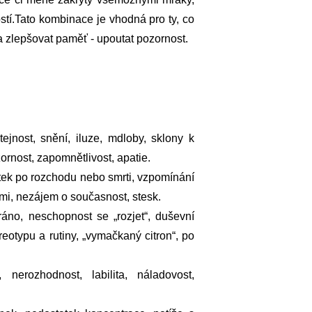
stí.Tato kombinace je vhodná pro ty, co
 a zlepšovat paměť - upoutat pozornost.
jnost, snění, iluze, mdloby, sklony k
ornost, zapomnětlivost, apatie.
tek po rozchodu nebo smrti, vzpomínání
emi, nezájem o současnost, stesk.
 ráno, neschopnost se „rozjet“, duševní
ereotypu a rutiny, „vymačkaný citron“, po
 nerozhodnost, labilita, náladovost,