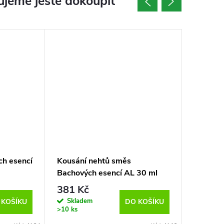
jeme ještě dokoupit
ch esencí
Kousání nehtů směs
Sexuáln
Bachových esencí AL 30 ml
Bachový
381 Kč
385 K
Skladem
Sklad
 KOŠÍKU
DO KOŠÍKU
>10 ks
>10 ks