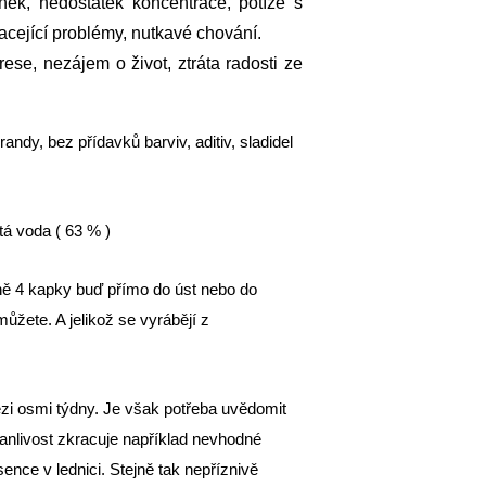
nek, nedostatek koncentrace, potíže s
cející problémy, nutkavé chování.
rese, nezájem o život, ztráta radosti ze
dy, bez přídavků barviv, aditiv, sladidel
tá voda ( 63 % )
nně 4 kapky buď přímo do úst nebo do
ůžete. A jelikož se vyrábějí z
zi osmi týdny. Je však potřeba uvědomit
rvanlivost zkracuje například nevhodné
ence v lednici. Stejně tak nepříznivě