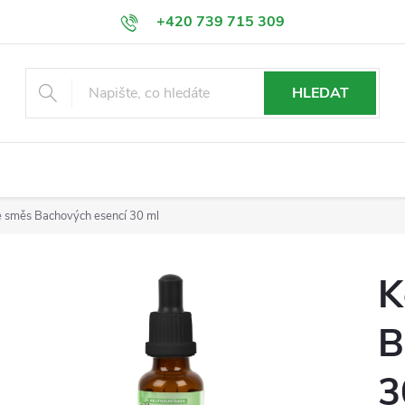
+420 739 715 309
info@esence-bachovy.com
HLEDAT
e směs Bachových esencí 30 ml
K
B
3