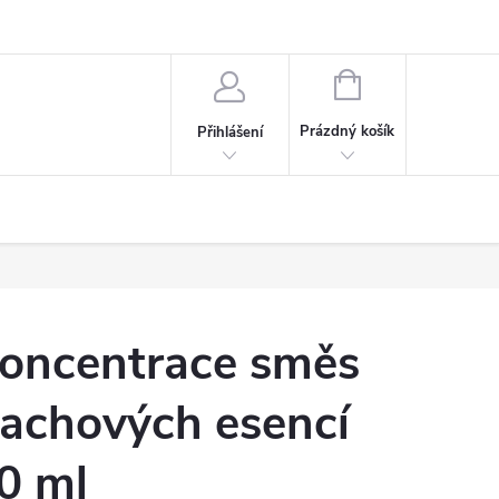
NÁKUPNÍ
KOŠÍK
Prázdný košík
Přihlášení
oncentrace směs
achových esencí
0 ml