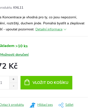
produktu:
KNL11
 Koncentrace je vhodná pro ty, co jsou nepozorní,
ění, roztržitý, duchem jinde. Pomáhá bystřit a zlepšovat
Detailní informace
ť - upoutat pozornost.
Skladem
>10 ks
Možnosti doručení
72 Kč
ná
:
VLOŽIT DO KOŠÍKU
Dotaz k produktu
Hlídací pes
Sdílet