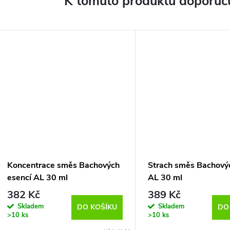
K tomuto produktu doporuču
Koncentrace směs Bachových
Strach směs Bachový
esencí AL 30 ml
AL 30 ml
382 Kč
389 Kč
Skladem
Skladem
DO KOŠÍKU
DO
>10 ks
>10 ks