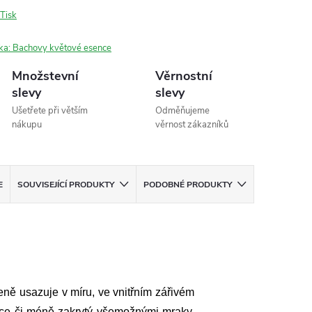
Tisk
ka:
Bachovy květové esence
Množstevní
Věrnostní
slevy
slevy
Ušetřete při větším
Odměňujeme
nákupu
věrnost zákazníků
E
SOUVISEJÍCÍ PRODUKTY
PODOBNÉ PRODUKTY
zeně usazuje v míru, ve vnitřním zářivém
více či méně zakrytý všemožnými mraky,