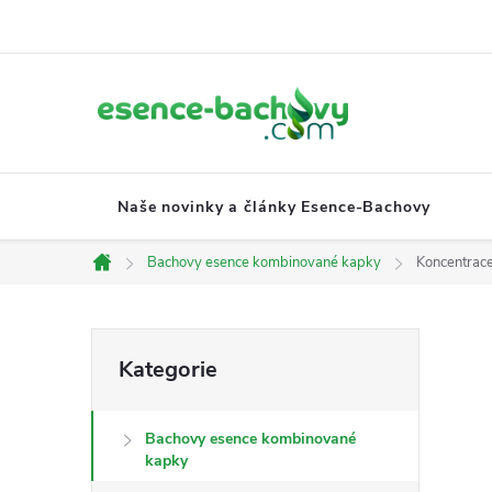
Přejít
na
obsah
Naše novinky a články Esence-Bachovy
Bachovy esence kombinované kapky
Koncentrac
Domů
P
Přeskočit
Kategorie
kategorie
o
Bachovy esence kombinované
s
kapky