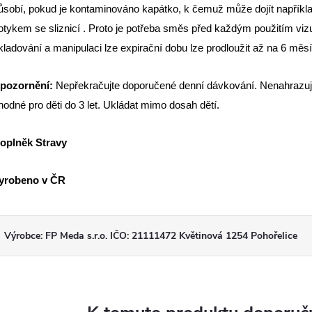
ůsobí, pokud je kontaminováno kapátko, k čemuž může dojít napříkl
otykem se sliznicí . Proto je potřeba směs před každým použitím viz
kladování a manipulaci lze expirační dobu lze prodloužit až na 6 měs
pozornění:
Nepřekračujte doporučené denní dávkování. Nenahrazuj
hodné pro děti do 3 let. Ukládat mimo dosah dětí.
oplněk Stravy
yrobeno v ČR
Výrobce: FP Meda s.r.o. IČO: 21111472 Květinová 1254 Pohořelice