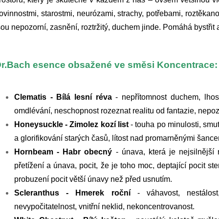
ovinnostmi, starostmi, neurózami, strachy, potřebami, roztěkano
sou nepozorní, zasnění, roztržitý, duchem jinde. Pomáhá bystřit
r.Bach esence obsažené ve směsi Koncentrace:
Clematis - Bílá lesní réva
- nepřítomnost duchem, lhoste
omdlévání, neschopnost rozeznat realitu od fantazie, nepoz
Honeysuckle - Zimolez kozí list
- touha po minulosti, smu
a glorifikování starých časů, lítost nad promarněnými šanc
Hornbeam - Habr obecný
- únava, která je nejsilnější
přetížení a únava, pocit, že je toho moc, deptající pocit st
probuzení pocit větší únavy než před usnutím.
Scleranthus - Hmerek roční
- váhavost, nestálost,
nevypočitatelnost, vnitřní neklid, nekoncentrovanost.