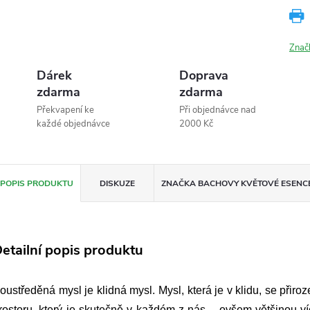
Znač
Dárek
Doprava
zdarma
zdarma
Překvapení ke
Při objednávce nad
každé objednávce
2000 Kč
POPIS PRODUKTU
DISKUZE
ZNAČKA
BACHOVY KVĚTOVÉ ESENC
etailní popis produktu
oustředěná mysl je klidná mysl. Mysl, která je v klidu, se přiro
rostoru, který je skutečně v každém z nás – ovšem většinou 