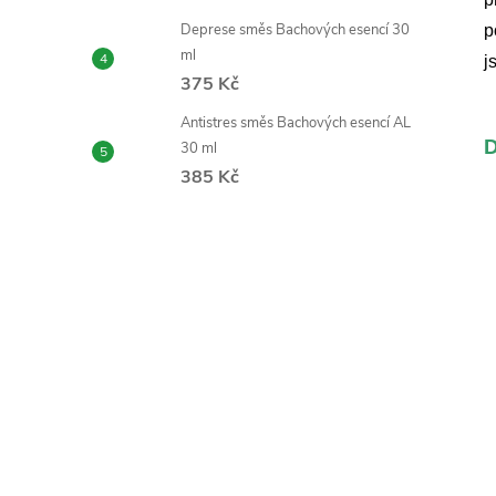
Deprese směs Bachových esencí 30
p
ml
j
375 Kč
Antistres směs Bachových esencí AL
D
30 ml
385 Kč