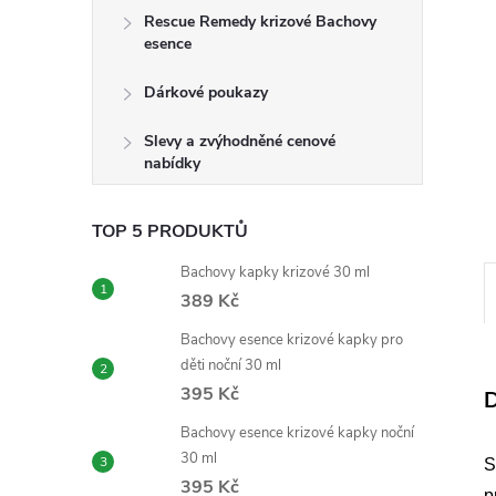
e
Rescue Remedy krizové Bachovy
esence
l
Dárkové poukazy
Slevy a zvýhodněné cenové
nabídky
TOP 5 PRODUKTŮ
Bachovy kapky krizové 30 ml
389 Kč
Bachovy esence krizové kapky pro
děti noční 30 ml
395 Kč
D
Bachovy esence krizové kapky noční
30 ml
S
395 Kč
p