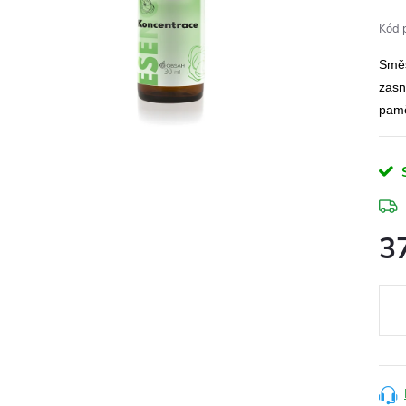
Kód 
Směs
zasn
pamě
3
Měr
cena