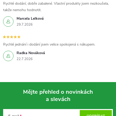
s
Rychlé dodání, dobře zabalené. Vlastní produkty jsem nezkoušela,
takže nemohu hodnotit.
u
Marcela Lelková
29.7.2026
Rychlé jednání i dodání jsem velice spokojená s nákupem.
Radka Nováková
22.7.2026
Mějte přehled o novinkách
a slevách
Z