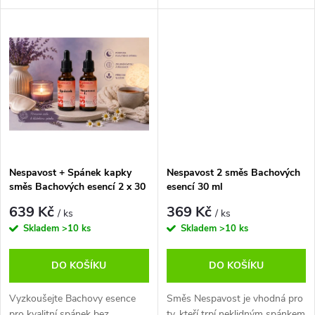
u
bez stresu a napětí. Vhodné
nervovém napětí a stresu, který
k
pro všechny, kdo hledají
přináší klidný spánek díky
k
přírodní podporu od Dr. Bacha.
unikátnímu složení z šesti...
t
t
ů
ů
Nespavost + Spánek kapky
Nespavost 2 směs Bachových
směs Bachových esencí 2 x 30
esencí 30 ml
ml
639 Kč
369 Kč
/ ks
/ ks
Skladem
>10 ks
Skladem
>10 ks
DO KOŠÍKU
DO KOŠÍKU
Vyzkoušejte Bachovy esence
Směs Nespavost je vhodná pro
pro kvalitní spánek bez
ty, kteří trpí neklidným spánkem