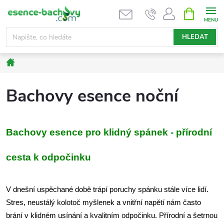
Přejít
NÁKUPNÍ
KOŠÍK
na
obsah
HLEDAT
Domů
Bachovy esence noční
Bachovy esence pro klidný spánek - přírodní
cesta k odpočinku
V dnešní uspěchané době trápí poruchy spánku stále více lidí.
Stres, neustálý kolotoč myšlenek a vnitřní napětí nám často
brání v klidném usínání a kvalitním odpočinku. Přírodní a šetrnou