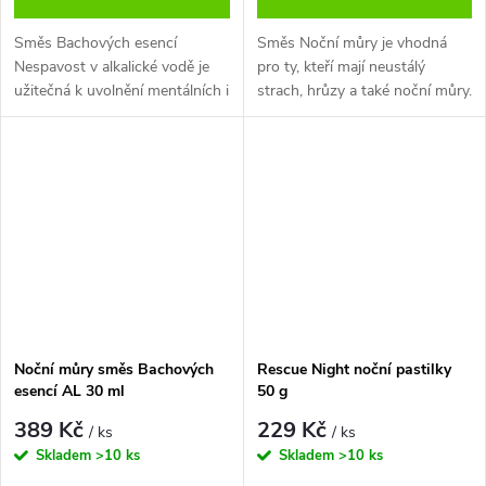
Směs Bachových esencí
Směs Noční můry je vhodná
Nespavost v alkalické vodě je
pro ty, kteří mají neustálý
užitečná k uvolnění mentálních i
strach, hrůzy a také noční můry.
citových mechanismů, k utišení
jakéhokoliv psychického
rozrušení, který brání
klidnému...
Noční můry směs Bachových
Rescue Night noční pastilky
esencí AL 30 ml
50 g
389 Kč
229 Kč
/ ks
/ ks
Skladem
>10 ks
Skladem
>10 ks