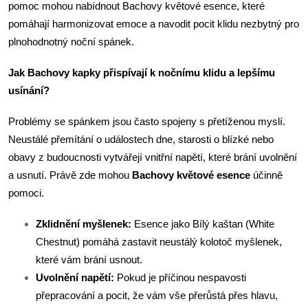
pomoc mohou nabídnout Bachovy květové esence, které
pomáhají harmonizovat emoce a navodit pocit klidu nezbytný pro
plnohodnotný noční spánek.
Jak Bachovy kapky přispívají k nočnímu klidu a lepšímu
usínání?
Problémy se spánkem jsou často spojeny s přetíženou myslí.
Neustálé přemítání o událostech dne, starosti o blízké nebo
obavy z budoucnosti vytvářejí vnitřní napětí, které brání uvolnění
a usnutí. Právě zde mohou
Bachovy
květové
esence
účinně
pomoci.
Zklidnění myšlenek:
Esence jako Bílý kaštan (White
Chestnut) pomáhá zastavit neustálý kolotoč myšlenek,
které vám brání usnout.
Uvolnění napětí:
Pokud je příčinou nespavosti
přepracování a pocit, že vám vše přerůstá přes hlavu,