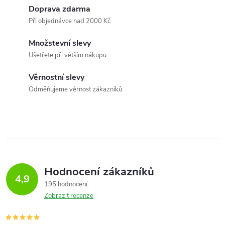
k
c
Doprava zdarma
o
Při objednávce nad 2000 Kč
í
v
á
Množstevní slevy
p
Ušetřete při větším nákupu
n
r
í
Věrnostní slevy
v
Odměňujeme věrnost zákazníků
k
y
v
ý
Hodnocení zákazníků
4,9
195 hodnocení
p
Zobrazit recenze
i