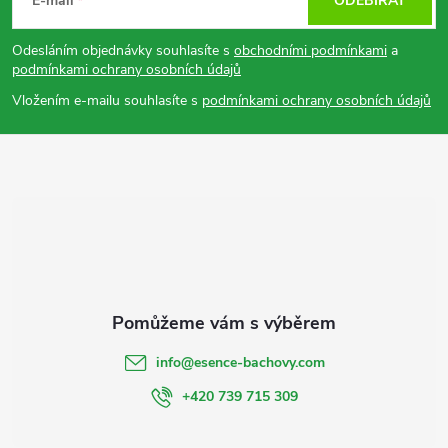
á
E-mail
ODEBÍRAT
p
Odesláním objednávky souhlasíte s
obchodními podmínkami
a
podmínkami ochrany osobních údajů
a
Vložením e-mailu souhlasíte s
podmínkami ochrany osobních údajů
t
í
info
@
esence-bachovy.com
+420 739 715 309