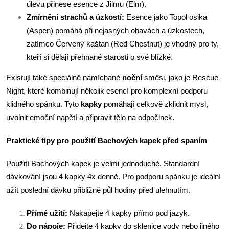
úlevu přinese esence z Jilmu (Elm).
Zmírnění strachů a úzkostí:
Esence jako Topol osika
(Aspen) pomáhá při nejasných obavách a úzkostech,
zatímco Červený kaštan (Red Chestnut) je vhodný pro ty,
kteří si dělají přehnané starosti o své blízké.
Existují také speciálně namíchané
noční
směsi, jako je Rescue
Night, které kombinují několik esencí pro komplexní podporu
klidného spánku. Tyto
kapky
pomáhají celkově zklidnit mysl,
uvolnit emoční napětí a připravit tělo na odpočinek.
Praktické tipy pro použití Bachových kapek před spaním
Použití Bachových kapek je velmi jednoduché. Standardní
dávkování jsou 4 kapky 4x denně. Pro podporu spánku je ideální
užít poslední dávku přibližně půl hodiny před ulehnutím.
Přímé užití:
Nakapejte 4 kapky přímo pod jazyk.
Do nápoje:
Přidejte 4 kapky do sklenice vody nebo jiného