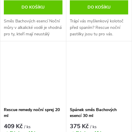
DO KOŠÍKU
DO KOŠÍKU
Směs Bachových esencí Noční
Trápí vás myšlenkový kolotoč
můry v alkalické vodě je vhodná
před spaním? Rescue noční
pro ty, kteří mají neustálý
pastilky jsou tu pro vás.
strach, hrůzy a také noční můry.
Unikátní směs Bachových
esencí, včetně květu Bílého
kaštanu, pro lepší spánek.
Rescue remedy noční sprej 20
Spánek směs Bachových
ml
esencí 30 ml
409 Kč
375 Kč
/ ks
/ ks