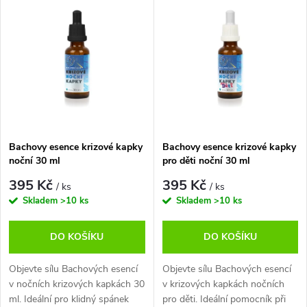
V
Nejprodávanější
z
ý
Abecedně
e
p
n
i
í
s
p
Bachovy esence krizové kapky
Bachovy esence krizové kapky
noční 30 ml
pro děti noční 30 ml
p
r
395 Kč
395 Kč
/ ks
/ ks
r
Skladem
>10 ks
Skladem
>10 ks
o
o
DO KOŠÍKU
DO KOŠÍKU
d
d
Objevte sílu Bachových esencí
Objevte sílu Bachových esencí
u
v nočních krizových kapkách 30
v krizových kapkách nočních
ml. Ideální pro klidný spánek
pro děti. Ideální pomocník při