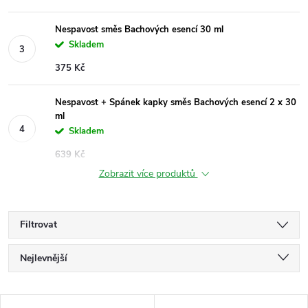
Nespavost směs Bachových esencí 30 ml
Skladem
375 Kč
Nespavost + Spánek kapky směs Bachových esencí 2 x 30
ml
Skladem
639 Kč
Zobrazit více produktů
Filtrovat
Ř
Nejlevnější
a
Nejdražší