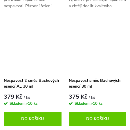
nespavosti. Přírodní řešení
a chtějí docílit kvalitního
podle Dr. Bacha s pozitivními
spánku. Když vás trápí
recenzemi uživatelů.
nespavost, časté probouzení,
neklidné myšlenky před
spánkem,...
Nespavost 2 směs Bachových
Nespavost směs Bachových
esencí AL 30 ml
esencí 30 ml
379 Kč
375 Kč
/ ks
/ ks
Skladem
>10 ks
Skladem
>10 ks
DO KOŠÍKU
DO KOŠÍKU