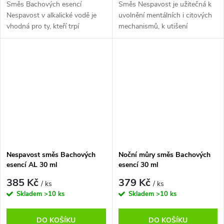
Směs Bachových esencí
Směs Nespavost je užitečná k
Nespavost v alkalické vodě je
uvolnění mentálních i citových
vhodná pro ty, kteří trpí
mechanismů, k utišení
neklidným spánkem a chtějí
jakéhokoliv psychického
docílit kvalitního spánku. Když
rozrušení, který brání klidnému
vás trápí nespavost, časté
osvěžujícímu spánku.
probouzení,...
Nespavost směs Bachových
Noční můry směs Bachových
esencí AL 30 ml
esencí 30 ml
385 Kč
379 Kč
/ ks
/ ks
Skladem
>10 ks
Skladem
>10 ks
DO KOŠÍKU
DO KOŠÍKU