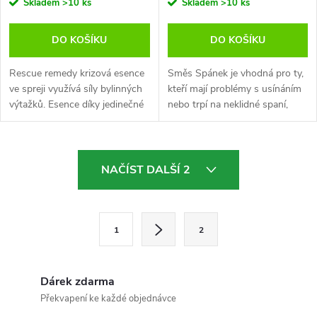
Skladem
>10 ks
Skladem
>10 ks
DO KOŠÍKU
DO KOŠÍKU
Rescue remedy krizová esence
Směs Spánek je vhodná pro ty,
ve spreji využívá síly bylinných
kteří mají problémy s usínáním
výtažků. Esence díky jedinečné
nebo trpí na neklidné spaní,
kombinaci bylinek uklidňuje
pomáhá navrátit zdravý, klidný
mysl, zbavují stresu a navozují
a plnohodnotný spánek.
pocit klidu. Při...
O
NAČÍST DALŠÍ 2
v
l
S
1
2
t
á
r
d
á
Dárek zdarma
a
n
Překvapení ke každé objednávce