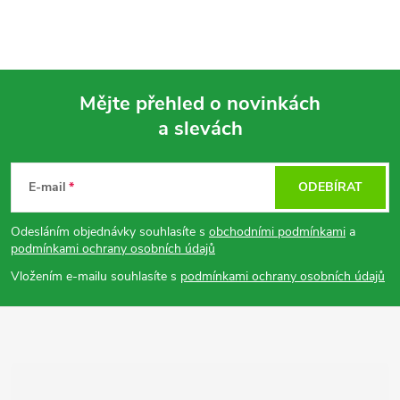
Mějte přehled o novinkách
a slevách
Z
á
E-mail
ODEBÍRAT
p
Odesláním objednávky souhlasíte s
obchodními podmínkami
a
podmínkami ochrany osobních údajů
a
Vložením e-mailu souhlasíte s
podmínkami ochrany osobních údajů
t
í