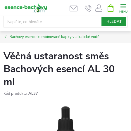
Přejít
NÁKUPNÍ
KOŠÍK
na
obsah
HLEDAT
Bachovy esence kombinované kapky v alkalické vodě
Věčná ustaranost směs
Bachových esencí AL 30
ml
Kód produktu:
AL37