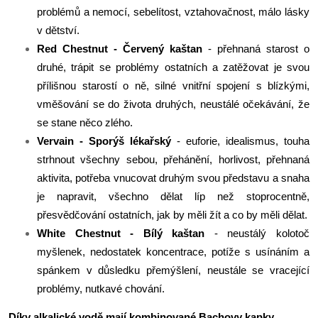
problémů a nemocí, sebelítost, vztahovačnost, málo lásky
v dětství.
Red Chestnut - Červený kaštan
- přehnaná starost o
druhé, trápit se problémy ostatních a zatěžovat je svou
přílišnou starostí o ně, silné vnitřní spojení s blízkými,
vměšování se do života druhých, neustálé očekávání, že
se stane něco zlého.
Vervain - Sporýš lékařský
- euforie, idealismus, touha
strhnout všechny sebou, přehánění, horlivost, přehnaná
aktivita, potřeba vnucovat druhým svou představu a snaha
je napravit, všechno dělat líp než stoprocentně,
přesvědčování ostatních, jak by měli žít a co by měli dělat.
White Chestnut - Bílý kaštan
- neustálý kolotoč
myšlenek, nedostatek koncentrace, potíže s usínáním a
spánkem v důsledku přemýšlení, neustále se vracející
problémy, nutkavé chování.
Díky alkalické vodě mají kombinované Bachovy kapky