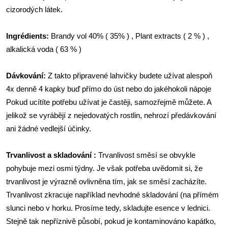
cizorodých látek.
Ingrédients:
Brandy vol 40% ( 35% ) , Plant extracts ( 2 % ) ,
alkalická voda ( 63 % )
Dávkování:
Z takto připravené lahvičky budete užívat alespoň
4x denně 4 kapky buď přímo do úst nebo do jakéhokoli nápoje
Pokud ucítíte potřebu užívat je častěji, samozřejmě můžete. A
jelikož se vyrábějí z nejedovatých rostlin, nehrozí předávkování
ani žádné vedlejší účinky.
Trvanlivost a skladování :
Trvanlivost směsí se obvykle
pohybuje mezi osmi týdny. Je však potřeba uvědomit si, že
trvanlivost je výrazně ovlivněna tím, jak se směsí zacházíte.
Trvanlivost zkracuje například nevhodné skladování (na přímém
slunci nebo v horku. Prosíme tedy, skladujte esence v lednici.
Stejně tak nepříznivě působí, pokud je kontaminováno kapátko,