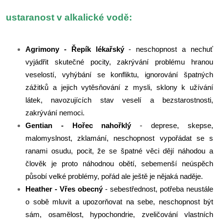
ustaranost v alkalické vodě:
Agrimony - Řepík lékařský
- neschopnost a nechuť
vyjádřit skutečné pocity, zakrývání problému hranou
veselostí, vyhýbání se konfliktu, ignorování špatných
zážitků a jejich vytěsňování z mysli, sklony k užívání
látek, navozujících stav veselí a bezstarostnosti,
zakrývání nemoci.
Gentian - Hořec nahořklý
- deprese, skepse,
malomyslnost, zklamání, neschopnost vypořádat se s
ranami osudu, pocit, že se špatné věci dějí náhodou a
člověk je proto náhodnou obětí, sebemenší neúspěch
působí velké problémy, pořád ale ještě je nějaká naděje.
Heather - Vřes obecný
- sebestřednost, potřeba neustále
o sobě mluvit a upozorňovat na sebe, neschopnost být
sám, osamělost, hypochondrie, zveličování vlastních