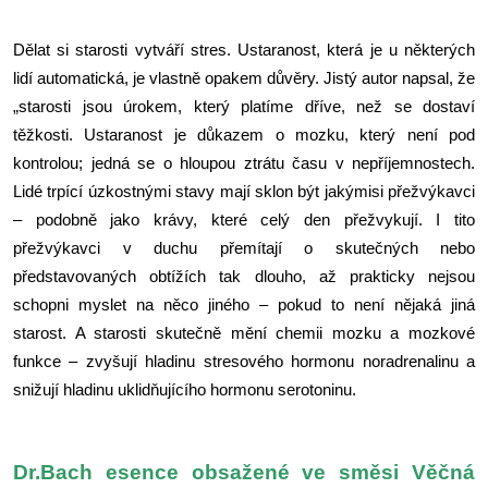
Dělat si starosti vytváří stres. Ustaranost, která je u některých
lidí automatická, je vlastně opakem důvěry. Jistý autor napsal, že
„starosti jsou úrokem, který platíme dříve, než se dostaví
těžkosti. Ustaranost je důkazem o mozku, který není pod
kontrolou; jedná se o hloupou ztrátu času v nepříjemnostech.
Lidé trpící úzkostnými stavy mají sklon být jakýmisi přežvýkavci
– podobně jako krávy, které celý den přežvykují. I tito
přežvýkavci v duchu přemítají o skutečných nebo
představovaných obtížích tak dlouho, až prakticky nejsou
schopni myslet na něco jiného – pokud to není nějaká jiná
starost. A starosti skutečně mění chemii mozku a mozkové
funkce – zvyšují hladinu stresového hormonu noradrenalinu a
snižují hladinu uklidňujícího hormonu serotoninu.
Dr.Bach esence obsažené ve směsi Věčná