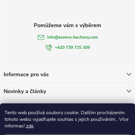
info
@
esence-bachovy.com
+420 739 715 309
Informace pro vás
Novinky a články
Bachovy kapky
Bachovky na míru
Esencebachovy
Tento web používá soubory cookie. Dalším procházením
Bachovykapky
tohoto webu vyjadřujete souhlas s jejich používáním.. Více
informací
zde
.