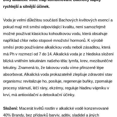
rychlejší a silnější účinek.
Voda je velmi důležitou součástí Bachových květových esencí a
pokud mají mít směsi odpovídající kvalitu, není samozřejmě
možné používat klasickou kohoutkovou vodu, která obsahuje
například chlor nebo stopové množství hormonů. K výrobě
směsí proto používáme alkalickou vodu neboli zásaditou, která
má Ph v rozmezí od 7 do 14. Alkalická voda je z hlediska složení
blízká vnitřním tekutinám našeho těla: lymfa, krev, mezibuněčné
tekutiny. Znamená to, že takovou vodu víme přirozeně lépe
absorbovat. Alkalická voda prokazatelně zlepšuje zdravotní stav
organismu: revitalizuje ho, posiluje, regeneruje buňky, zpomaluje
procesy stárnutí, léčí rány, ekzémy, reguluje hladinu vápníku v
krvi, má antioxidační a detoxikační účinky.
Složení:
Macerát květů rostlin v alkalické vodě konzervované
40% Brandy, bez přídavků barviv, aditiv, sladidel a jiných