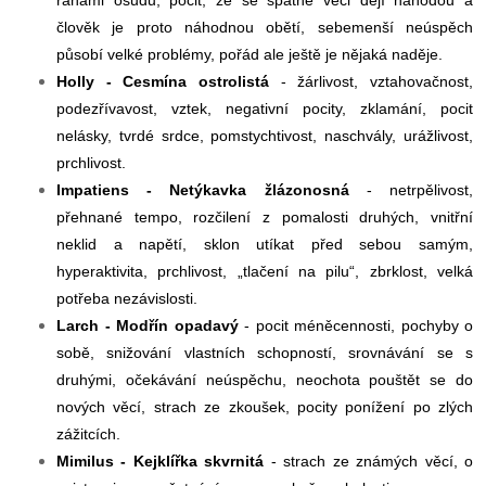
ranami osudu, pocit, že se špatné věci dějí náhodou a
člověk je proto náhodnou obětí, sebemenší neúspěch
působí velké problémy, pořád ale ještě je nějaká naděje.
Holly - Cesmína ostrolistá
- žárlivost, vztahovačnost,
podezřívavost, vztek, negativní pocity, zklamání, pocit
nelásky, tvrdé srdce, pomstychtivost, naschvály, urážlivost,
prchlivost.
Impatiens - Netýkavka žlázonosná
- netrpělivost,
přehnané tempo, rozčilení z pomalosti druhých, vnitřní
neklid a napětí, sklon utíkat před sebou samým,
hyperaktivita, prchlivost, „tlačení na pilu“, zbrklost, velká
potřeba nezávislosti.
Larch - Modřín opadavý
- pocit méněcennosti, pochyby o
sobě, snižování vlastních schopností, srovnávání se s
druhými, očekávání neúspěchu, neochota pouštět se do
nových věcí, strach ze zkoušek, pocity ponížení po zlých
zážitcích.
Mimilus - Kejklířka skvrnitá
- strach ze známých věcí, o