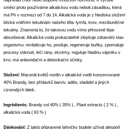
například chlor nebo stopové množství hormonů. K výrobě
směsí proto používáme alkalickou vodu neboli zásaditou, která
má Ph v rozmezí od 7 do 14. Alkalická voda je z hlediska složení
blízká vnitřním tekutinám našeho těla: lymfa, krev, mezibuněčné
tekutiny. Znamená to, že takovou vodu víme přirozeně lépe
absorbovat. Alkalická voda prokazatelně zlepšuje zdravotní stav
organismu: revitalizuje ho, posiluje, regeneruje buňky, zpomaluje
procesy stárnutí, léčí rány, ekzémy, reguluje hladinu vápníku v
krvi, má antioxidační a detoxikační účinky.
Složení:
Macerát květů rostlin v alkalické vodě konzervované
40% Brandy, bez přídavků barviv, aditiv, sladidel a jiných
cizorodých látek.
Ingrédients:
Brandy vol 40% ( 35% ) , Plant extracts ( 2 % ) ,
alkalická voda ( 63 % )
Dávkování:
Z takto připravené lahvičky budete užívat alespoň