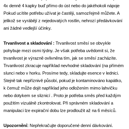
4x denně 4 kapky buď přímo do úst nebo do jakéhokoli nápoje
Pokud ucítíte potřebu užívat je častěji, samozřejmě můžete. A
jelikož se vyrábějí z nejedovatých rostlin, nehrozí předávkování
ani žádné vedlejší účinky.
Trvanlivost a skladování :
Trvanlivost směsí se obvykle
pohybuje mezi osmi týdny. Je však potřeba uvědomit si, že
trvanlivost je výrazně ovlivněna tím, jak se směsí zacházíte.
Trvanlivost zkracuje například nevhodné skladování (na přímém
slunci nebo v horku. Prosíme tedy, skladujte esence v lednici.
Stejně tak nepříznivě působí, pokud je kontaminováno kapátko,
k čemuž může dojít například jeho odložením mimo lahvičku
nebo dotykem se sliznicí . Proto je potřeba směs před každým
použitím vizuálně zkontrolovat. Při správném skladování a
manipulaci lze expirační dobu lze prodloužit až na 6 měsíců.
Upozornění:
Nepřekračujte doporučené denní dávkování.