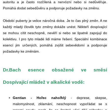
autoritu a je často rozčílená a nervózní nebo si nedůvěřuje.
Pomáhá dodat sebedůvěru a podporuje požadavky na změnu.
Období puberty je velice náročná doba. Je to čas plný změn. A ne
každý mladý člověk tyto změny dokáže unést. Někteří dospívající
se mohou cítit neschopně, nevěří si nebo se špatně zapojují do
kolektivu. I pro tyto mladé lidi máme řešení. Speciální kombinace
esencí jim určených, pomáhá zvýšit sebevědomí a podporuje
požadavky ke změnám.
Dr.Bach esence obsažené ve směsi
Dospívající mládež v alkalické vodě:
Gentian - Hořec nahořklý
- deprese, skepse,
malomyslnost, zklamání, neschopnost vypořádat se s