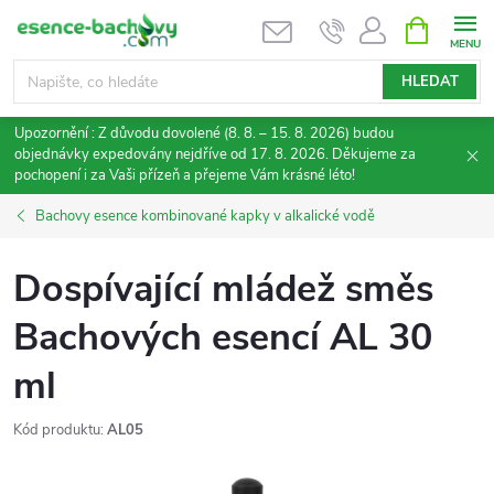
Přejít
NÁKUPNÍ
KOŠÍK
na
obsah
HLEDAT
Upozornění : Z důvodu dovolené (8. 8. – 15. 8. 2026) budou
objednávky expedovány nejdříve od 17. 8. 2026. Děkujeme za
pochopení i za Vaši přízeň a přejeme Vám krásné léto!
Bachovy esence kombinované kapky v alkalické vodě
Dospívající mládež směs
Bachových esencí AL 30
ml
Kód produktu:
AL05