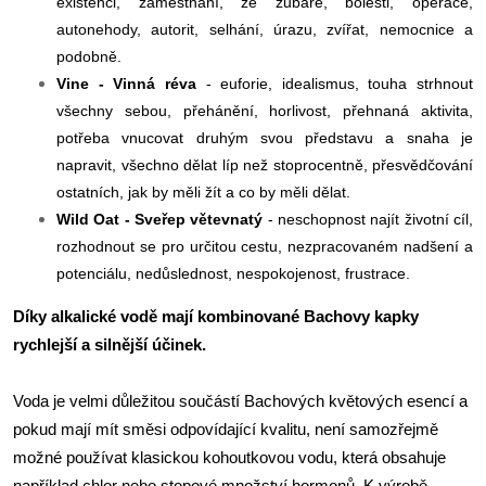
existenci, zaměstnání, ze zubaře, bolesti, operace,
autonehody, autorit, selhání, úrazu, zvířat, nemocnice a
podobně.
Vine - Vinná réva
- euforie, idealismus, touha strhnout
všechny sebou, přehánění, horlivost, přehnaná aktivita,
potřeba vnucovat druhým svou představu a snaha je
napravit, všechno dělat líp než stoprocentně, přesvědčování
ostatních, jak by měli žít a co by měli dělat.
Wild Oat - Sveřep větevnatý
- neschopnost najít životní cíl,
rozhodnout se pro určitou cestu, nezpracovaném nadšení a
potenciálu, nedůslednost, nespokojenost, frustrace.
Díky alkalické vodě mají kombinované Bachovy kapky
rychlejší a silnější účinek.
Voda je velmi důležitou součástí Bachových květových esencí a
pokud mají mít směsi odpovídající kvalitu, není samozřejmě
možné používat klasickou kohoutkovou vodu, která obsahuje