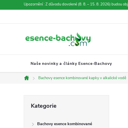
Přejít
Upozornění : Z důvodu dovolené (8. 8. – 15. 8. 2026) budou ob
na
obsah
Naše novinky a články Esence-Bachovy
Bachovy esence kombinované kapky v alkalické vodě
Domů
P
Přeskočit
Kategorie
kategorie
o
Bachovy esence kombinované