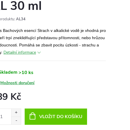
L 30 ml
produktu:
AL34
 Bachových esencí Strach v alkalické vodě je vhodná pro
kteří trpí zneklidňující představou přítomnosti, nebo hrůzou
doucnosti. Pomáhá se zbavit pocitu úzkosti - strachu a
Detailní informace
y.
Skladem
>10 ks
Možnosti doručení
89 Kč
ná
:
VLOŽIT DO KOŠÍKU