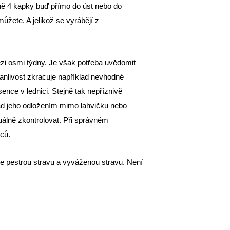
nně 4 kapky buď přímo do úst nebo do
ůžete. A jelikož se vyrábějí z
zi osmi týdny. Je však potřeba uvědomit
rvanlivost zkracuje například nevhodné
ence v lednici. Stejně tak nepříznivě
ad jeho odložením mimo lahvičku nebo
uálně zkontrolovat. Při správném
íců.
e pestrou stravu a vyváženou stravu. Není