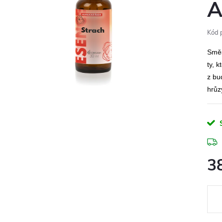
A
Kód 
Směs
ty, 
z bu
hrůz
3
Měr
cena