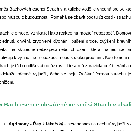
měs Bachových esencí Strach v alkalické vodě je vhodná pro ty, kteří
ebo hrůzou z budoucnosti. Pomáhá se zbavit pocitu úzkosti - strachu
trach je emoce, vznikající jako reakce na hrozící nebezpečí. Doprová
blednutí, chvění, zrychlené dýchání, bušení srdce, zvýšení krevní
eakci na skutečné nebezpečí nebo ohrožení, která má jedince při
otivuje k vyhnutí se nebezpečí nebo k útěku před ním. Kde to není 
trach je třeba odlišovat od úzkosti, která má zpravidla delší trvání a
edokáže přesně vyjádřit, čeho se bojí. Zvláštní formou strachu 
onížení.
r.Bach esence obsažené ve směsi Strach v alkal
Agrimony - Řepík lékařský
- neschopnost a nechuť vyjádřit s