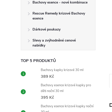
n
Bachovy esence - nové kombinace
e
Rescue Remedy krizové Bachovy
esence
l
Dárkové poukazy
Slevy a zvýhodněné cenové
nabídky
TOP 5 PRODUKTŮ
Bachovy kapky krizové 30 ml
389 Kč
Bachovy esence krizové kapky pro
děti noční 30 ml
395 Kč
D
Bachovy esence krizové kapky noční