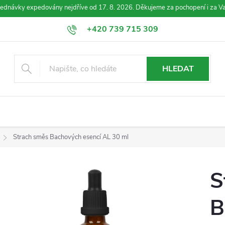
jednávky expedovány nejdříve od 17. 8. 2026. Děkujeme za pochopení i za Va
+420 739 715 309
info@esence-bachovy.com
HLEDAT
Strach směs Bachových esencí AL 30 ml
S
B