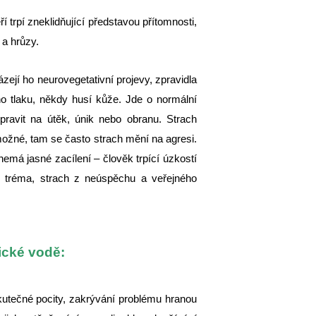
 trpí zneklidňující představou přítomnosti,
 a hrůzy.
zejí ho neurovegetativní projevy, zpravidla
ho tlaku, někdy husí kůže. Jde o normální
pravit na útěk, únik nebo obranu. Strach
možné, tam se často strach mění na agresi.
 nemá jasné zacílení – člověk trpící úzkostí
je tréma, strach z neúspěchu a veřejného
ické vodě:
kutečné pocity, zakrývání problému hranou