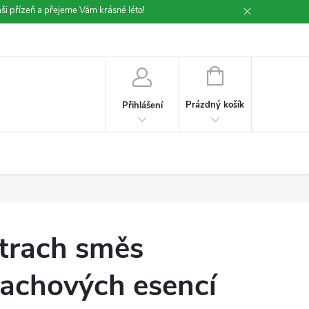
ši přízeň a přejeme Vám krásné léto!
NÁKUPNÍ
KOŠÍK
Prázdný košík
Přihlášení
trach směs
achových esencí