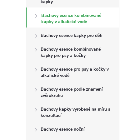
s
kapky
t
Bachovy esence kombinované
kapky v alkalické vodě
r
Bachovy esence kapky pro děti
a
Bachovy esence kombinované
kapky pro psy a kočky
n
Bachovy esence pro psy a kočky v
n
alkalické vodě
Bachovy esence podle znamení
í
zvěrokruhu
p
Bachovy kapky vyrobené na míru s
konzultací
a
Bachovy esence noční