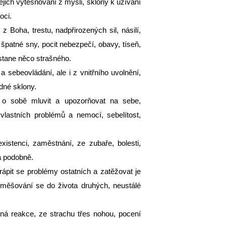
jejich vytěsňování z mysli, sklony k užívání
oci.
 Boha, trestu, nadpřirozených sil, násilí,
patné sny, pocit nebezpečí, obavy, tíseň,
e stane něco strašného.
a sebeovládání, ale i z vnitřního uvolnění,
dné sklony.
e o sobě mluvit a upozorňovat na sebe,
vlastních problémů a nemocí, sebelítost,
istenci, zaměstnání, ze zubaře, bolesti,
 a podobně.
rápit se problémy ostatních a zatěžovat je
, vměšování se do života druhých, neustálé
ná reakce, ze strachu třes nohou, pocení