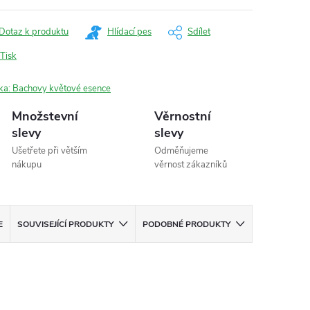
Dotaz k produktu
Hlídací pes
Sdílet
Tisk
ka:
Bachovy květové esence
Množstevní
Věrnostní
slevy
slevy
Ušetřete při větším
Odměňujeme
nákupu
věrnost zákazníků
E
SOUVISEJÍCÍ PRODUKTY
PODOBNÉ PRODUKTY