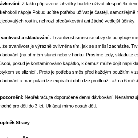
ávkování:
Z takto připravené lahvičky budete užívat alespoň 4x de
akéhokoli nápoje Pokud ucítíte potřebu užívat je častěji, samozřejmě m
ejedovatých rostlin, nehrozí předávkování ani žádné vedlejší účinky.
rvanlivost a skladování :
Trvanlivost směsí se obvykle pohybuje me
i, že trvanlivost je výrazně ovlivněna tím, jak se směsí zacházíte. T
kladování (na přímém slunci nebo v horku. Prosíme tedy, skladujte es
ůsobí, pokud je kontaminováno kapátko, k čemuž může dojít napříkl
otykem se sliznicí . Proto je potřeba směs před každým použitím viz
kladování a manipulaci lze expirační dobu lze prodloužit až na 6 měs
pozornění:
Nepřekračujte doporučené denní dávkování. Nenahrazuj
hodné pro děti do 3 let. Ukládat mimo dosah dětí.
oplněk Stravy