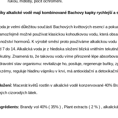
rukou, mdloby, pocit ochromení.
íky alkalické vodě mají kombinované Bachovy kapky rychlejší a si
oda je velmi důležitou součástí Bachových květových esencí a pokud 
amozřejmě možné používat klasickou kohoutkovou vodu, která obsah
nožství hormonů. K výrobě směsí proto používáme alkalickou vodu n
d 7 do 14. Alkalická voda je z hlediska složení blízká vnitřním tekut
ekutiny. Znamená to, že takovou vodu víme přirozeně lépe absorbovat
dravotní stav organismu: revitalizuje ho, posiluje, regeneruje buňky, z
kzémy, reguluje hladinu vápníku v krvi, má antioxidační a detoxikační
ložení:
Macerát květů rostlin v alkalické vodě konzervované 40% Brand
iných cizorodých látek.
ngrédients:
Brandy vol 40% ( 35% ) , Plant extracts ( 2 % ) , alkalick