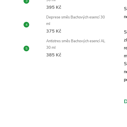
30 ml
395 Kč
S
n
Deprese směs Bachových esencí 30
ml
375 Kč
S
z
Antistres směs Bachových esencí AL
30 ml
r
385 Kč
m
S
n
p
D