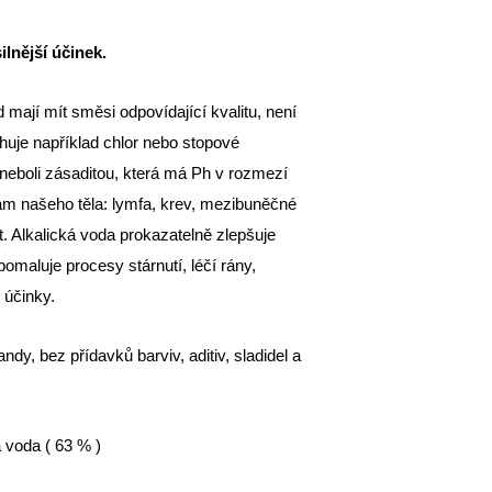
lnější účinek.
mají mít směsi odpovídající kvalitu, není
uje například chlor nebo stopové
eboli zásaditou, která má Ph v rozmezí
inám našeho těla: lymfa, krev, mezibuněčné
. Alkalická voda prokazatelně zlepšuje
pomaluje procesy stárnutí, léčí rány,
 účinky.
y, bez přídavků barviv, aditiv, sladidel a
á voda ( 63 % )