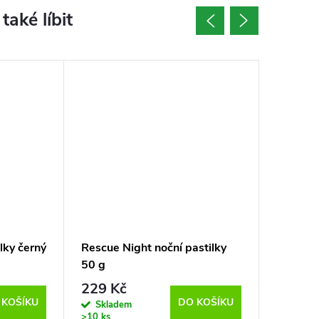
lky černý
Rescue Night noční pastilky
Rescue
50 g
pastilky
229 Kč
229 K
 KOŠÍKU
DO KOŠÍKU
Skladem
Sklad
>10 ks
>10 ks