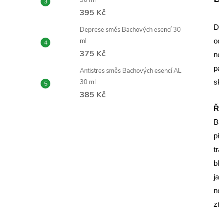
30 ml
395 Kč
D
Deprese směs Bachových esencí 30
ml
o
375 Kč
n
p
Antistres směs Bachových esencí AL
30 ml
s
385 Kč
Ř
B
p
t
b
j
n
z