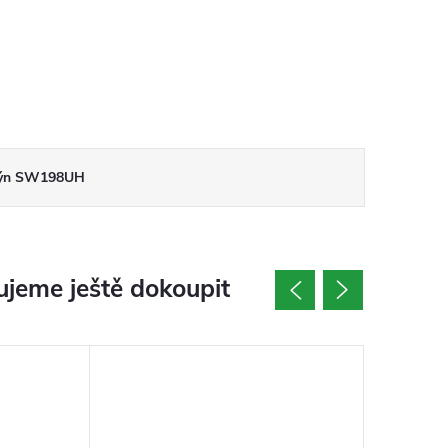
ndýn SW198UH
jeme ještě dokoupit