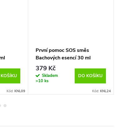
První pomoc SOS směs
Trpěliv
ml
Bachových esencí 30 ml
esencí 
379 Kč
370 K
Skladem
Sklad
 KOŠÍKU
DO KOŠÍKU
>10 ks
>10 ks
Kód:
KNL09
Kód:
KNL24