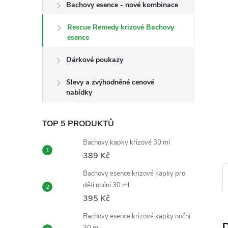
n
Bachovy esence - nové kombinace
e
Rescue Remedy krizové Bachovy
esence
l
Dárkové poukazy
Slevy a zvýhodněné cenové
nabídky
TOP 5 PRODUKTŮ
Bachovy kapky krizové 30 ml
389 Kč
Bachovy esence krizové kapky pro
děti noční 30 ml
395 Kč
Bachovy esence krizové kapky noční
D