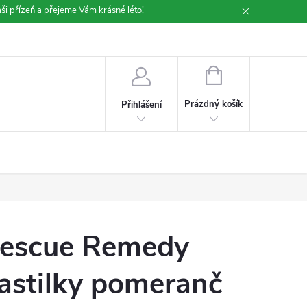
ši přízeň a přejeme Vám krásné léto!
NÁKUPNÍ
KOŠÍK
Prázdný košík
Přihlášení
escue Remedy
astilky pomeranč