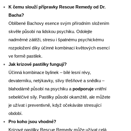
K čemu slouží přípravky Rescue Remedy od Dr.
Bacha?
Oblíbené Bachovy esence svým přírodním složením
skvěle působí na lidskou psychiku. Odolejte
nadměrné zátěži, stresu i špatnému psychickému
rozpoložení díky účinné kombinaci květových esencí
ve formě pastilek.
Jak krizové pastilky fungují?
Účinná kombinace bylinek – bílé lesní révy,
devaterníku, netýkavky, slívy třešňové a snědku –
blahodárně působí na psychiku a
podporuje
vnitřní
sebeléčivé síly. Pastilky působí okamžitě, ale můžete
je užívat i preventivně, když očekáváte stresující
období.
Pro koho jsou vhodné?
Krizové pastilky Rescue Remedy může užívat celá