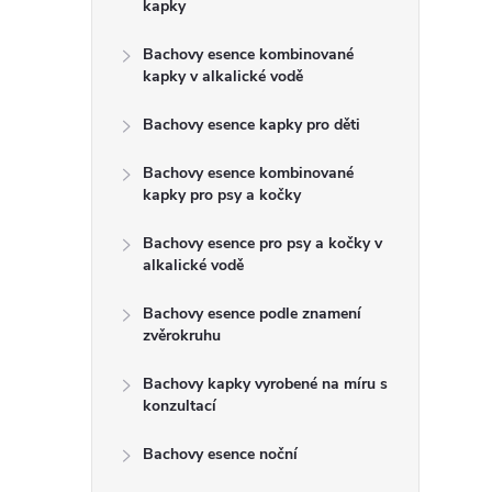
s
kapky
t
Bachovy esence kombinované
kapky v alkalické vodě
r
Bachovy esence kapky pro děti
a
Bachovy esence kombinované
kapky pro psy a kočky
n
Bachovy esence pro psy a kočky v
n
alkalické vodě
Bachovy esence podle znamení
í
zvěrokruhu
p
Bachovy kapky vyrobené na míru s
konzultací
a
Bachovy esence noční