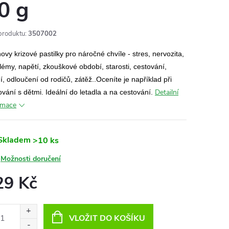
0 g
produktu:
3507002
ovy krizové pastilky pro náročné chvíle - stres, nervozita,
lémy, napětí, zkouškové období, starosti, cestování,
ní, odloučení od rodičů, zátěž..Oceníte je například při
Detailní
ování s dětmi. Ideální do letadla a na cestování.
rmace
Skladem
>10 ks
Možnosti doručení
29 Kč
ná
:
VLOŽIT DO KOŠÍKU