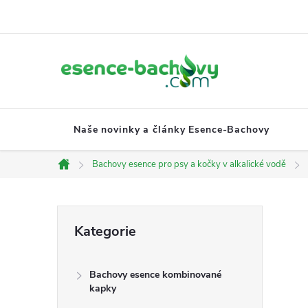
Přejít
na
obsah
Naše novinky a články Esence-Bachovy
Bachovy esence pro psy a kočky v alkalické vodě
Domů
P
Přeskočit
Kategorie
kategorie
o
Bachovy esence kombinované
s
kapky