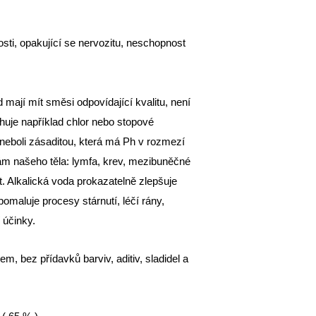
sti, opakující se nervozitu, neschopnost
mají mít směsi odpovídající kvalitu, není
uje například chlor nebo stopové
eboli zásaditou, která má Ph v rozmezí
inám našeho těla: lymfa, krev, mezibuněčné
. Alkalická voda prokazatelně zlepšuje
pomaluje procesy stárnutí, léčí rány,
 účinky.
m, bez přídavků barviv, aditiv, sladidel a