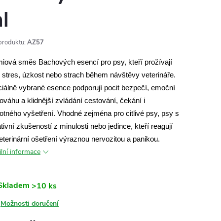
l
produktu:
AZ57
iová směs Bachových esencí pro psy, kteří prožívají
ý stres, úzkost nebo strach během návštěvy veterináře.
iálně vybrané esence podporují pocit bezpečí, emoční
ováhu a klidnější zvládání cestování, čekání i
tného vyšetření. Vhodné zejména pro citlivé psy, psy s
tivní zkušeností z minulosti nebo jedince, kteří reagují
eterinární ošetření výraznou nervozitou a panikou.
ilní informace
Skladem
>10 ks
Možnosti doručení