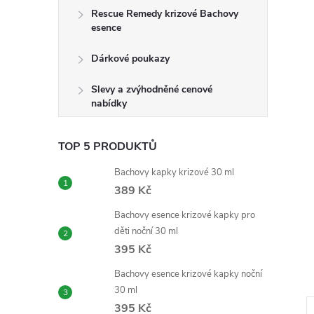
e
Rescue Remedy krizové Bachovy
esence
l
Dárkové poukazy
Slevy a zvýhodněné cenové
nabídky
TOP 5 PRODUKTŮ
Bachovy kapky krizové 30 ml
389 Kč
Bachovy esence krizové kapky pro
děti noční 30 ml
395 Kč
Bachovy esence krizové kapky noční
30 ml
395 Kč