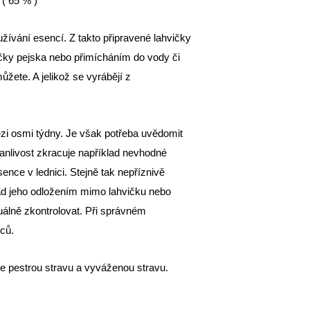
 ( 65 % )
ívání esencí. Z takto připravené lahvičky
čky pejska nebo přimícháním do vody či
ůžete. A jelikož se vyrábějí z
zi osmi týdny. Je však potřeba uvědomit
rvanlivost zkracuje například nevhodné
ence v lednici. Stejně tak nepříznivě
ad jeho odložením mimo lahvičku nebo
uálně zkontrolovat. Při správném
íců.
 pestrou stravu a vyváženou stravu.