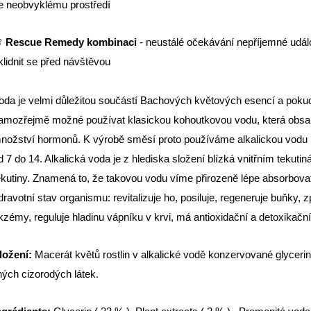
e neobvyklému prostředí

Rescue Remedy kombinaci
- neustálé očekávání nepříjemné událo
klidnit se před návštěvou
oda je velmi důležitou součástí Bachových květových esencí a pokud 
amozřejmě možné používat klasickou kohoutkovou vodu, která obsah
nožství hormonů. K výrobě směsí proto používáme alkalickou vodu n
d 7 do 14. Alkalická voda je z hlediska složení blízká vnitřním tekut
ekutiny. Znamená to, že takovou vodu víme přirozeně lépe absorbovat
dravotní stav organismu: revitalizuje ho, posiluje, regeneruje buňky, z
kzémy, reguluje hladinu vápníku v krvi, má antioxidační a detoxikační
ložení:
Macerát květů rostlin v alkalické vodě konzervované glycerine
iných cizorodých látek.