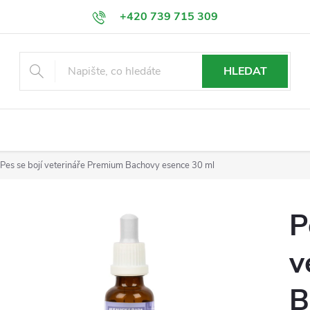
+420 739 715 309
info@esence-bachovy.com
HLEDAT
Pes se bojí veterináře Premium Bachovy esence 30 ml
P
v
B