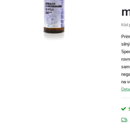
m
Kód 
Prém
siln
Spec
rovn
samo
nega
na v
Deta