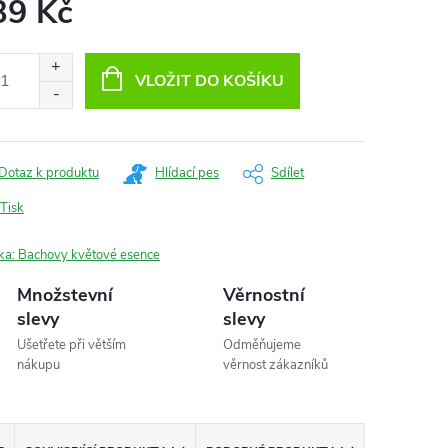
39 Kč
ná
:
VLOŽIT DO KOŠÍKU
Dotaz k produktu
Hlídací pes
Sdílet
Tisk
ka:
Bachovy květové esence
Množstevní
Věrnostní
slevy
slevy
Ušetřete při větším
Odměňujeme
nákupu
věrnost zákazníků