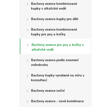
t
Bachovy esence kombinované
kapky v alkalické vodě
r
Bachovy esence kapky pro děti
a
Bachovy esence kombinované
kapky pro psy a kočky
n
Bachovy esence pro psy a kočky v
n
alkalické vodě
Bachovy esence podle znamení
í
zvěrokruhu
p
Bachovy kapky vyrobené na míru s
konzultací
a
Bachovy esence noční
n
Bachovy esence - nové kombinace