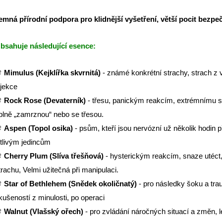
emná přírodní podpora pro klidnější vyšetření, větší pocit bezpe
bsahuje následující esence:

Mimulus (Kejklířka skvrnitá)
- známé konkrétní strachy, strach z v
njekce

Rock Rose (Devaterník)
- třesu, panickým reakcím, extrémnímu st
plně „zamrznou“ nebo se třesou.

Aspen (Topol osika)
- psům, kteří jsou nervózní už několik hodin p
itlivým jedincům

Cherry Plum (Slíva třešňová)
- hysterickým reakcím, snaze utéc
trachu, Velmi užitečná při manipulaci.

Star of Bethlehem (Snědek okoličnatý)
- pro následky šoku a tra
kušeností z minulosti, po operaci

Walnut (Vlašský ořech)
- pro zvládání náročných situací a změn, l