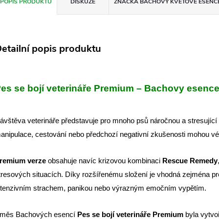
POPIS PRODUKTU
DISKUZE
ZNAČKA
BACHOVY KVĚTOVÉ ESENC
etailní popis produktu
es se bojí veterináře Premium – Bachovy esence
ávštěva veterináře představuje pro mnoho psů náročnou a stresující 
anipulace, cestování nebo předchozí negativní zkušenosti mohou vés
remium verze
obsahuje navíc krizovou kombinaci
Rescue Remedy
tresových situacích. Díky rozšířenému složení je vhodná zejména pro 
ntenzivním strachem, panikou nebo výrazným emočním vypětím.
měs Bachových esencí
Pes se bojí veterináře Premium
byla vytvo