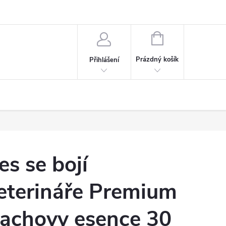
NÁKUPNÍ
KOŠÍK
Prázdný košík
Přihlášení
es se bojí
eterináře Premium
achovy esence 30