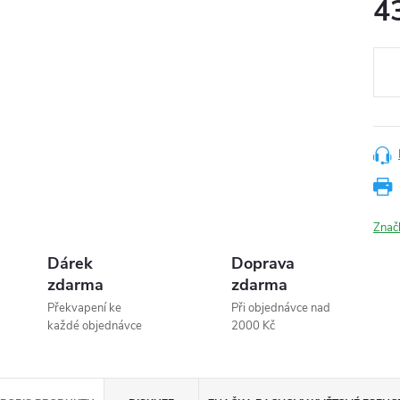
4
Měr
cena
Znač
Dárek
Doprava
zdarma
zdarma
Překvapení ke
Při objednávce nad
každé objednávce
2000 Kč