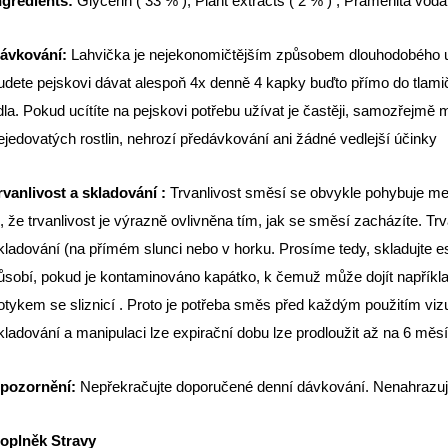
ngrédients:
Glycerin ( 33 % ), Plant extracts ( 2 % ) , Pramenitá voda
ávkování:
Lahvička je nejekonomičtějším způsobem dlouhodobého už
udete pejskovi dávat alespoň 4x denně 4 kapky buďto přímo do tlami
ídla. Pokud ucítíte na pejskovi potřebu užívat je častěji, samozřejmě m
ejedovatých rostlin, nehrozí předávkování ani žádné vedlejší účinky
rvanlivost a skladování :
Trvanlivost směsí se obvykle pohybuje me
i, že trvanlivost je výrazně ovlivněna tím, jak se směsí zacházíte. T
kladování (na přímém slunci nebo v horku. Prosíme tedy, skladujte es
ůsobí, pokud je kontaminováno kapátko, k čemuž může dojít napříkl
otykem se sliznicí . Proto je potřeba směs před každým použitím viz
kladování a manipulaci lze expirační dobu lze prodloužit až na 6 měs
pozornění:
Nepřekračujte doporučené denní dávkování. Nenahrazuje
oplněk Stravy