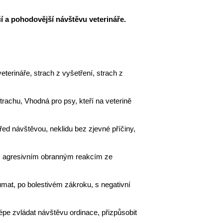
čí a pohodovější návštěvu veterináře.
eterináře, strach z vyšetření, strach z
rachu, Vhodná pro psy, kteří na veterině
řed návštěvou, neklidu bez zjevné příčiny,
t, agresivním obranným reakcím ze
umat, po bolestivém zákroku, s negativní
épe zvládat návštěvu ordinace, přizpůsobit