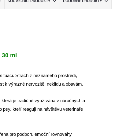
E
SOUVISEJÍCÍ PRODUKTY
PODOBNÉ PRODUKTY
 30 ml
situaci. Strach z neznámého prostředí,
t k výrazné nervozitě, neklidu a obavám.
, která je tradičně využívána v náročných a
psy, kteří reagují na návštěvu veterináře
řena pro podporu emoční rovnováhy