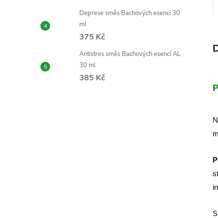
Deprese směs Bachových esencí 30
ml
375 Kč
D
Antistres směs Bachových esencí AL
30 ml
385 Kč
P
N
m
P
s
i
S