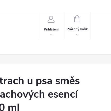
NÁKUPNÍ
KOŠÍK
Prázdný košík
Přihlášení
trach u psa směs
achových esencí
0 ml