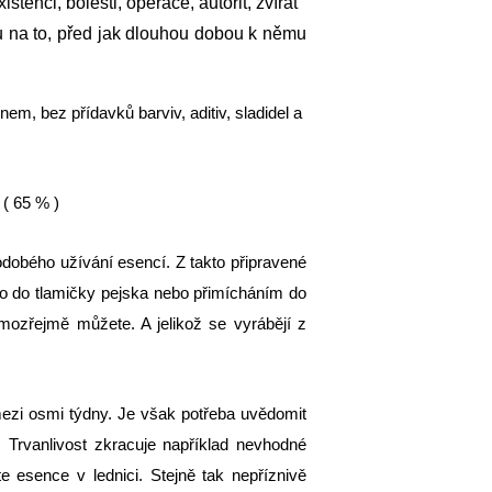
stenci, bolesti, operace, autorit, zvířat
u na to, před jak dlouhou dobou k němu
em, bez přídavků barviv, aditiv, sladidel a
 ( 65 % )
dobého užívání esencí. Z takto připravené
mo do tlamičky pejska nebo přimícháním do
samozřejmě můžete. A jelikož se vyrábějí z
ezi osmi týdny. Je však potřeba uvědomit
. Trvanlivost zkracuje například nevhodné
e esence v lednici. Stejně tak nepříznivě