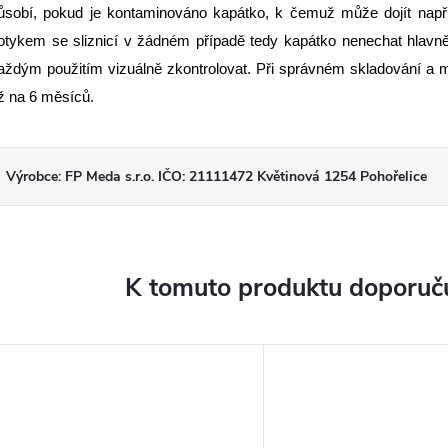
ůsobí, pokud je kontaminováno kapátko, k čemuž může dojít např
otykem se sliznicí v žádném případě tedy kapátko nenechat hlavně 
aždým použitím vizuálně zkontrolovat. Při správném skladování a ma
ž na 6 měsíců.
Výrobce: FP Meda s.r.o. IČO: 21111472 Květinová 1254 Pohořelice
K tomuto produktu doporuču