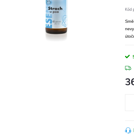
Kód 
Směs
nevy
útoč
3
Měr
cena