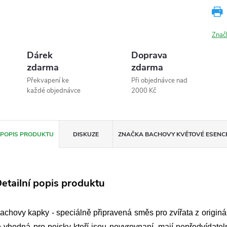
Znač
Dárek
Doprava
zdarma
zdarma
Překvapení ke
Při objednávce nad
každé objednávce
2000 Kč
POPIS PRODUKTU
DISKUZE
ZNAČKA
BACHOVY KVĚTOVÉ ESENC
etailní popis produktu
achovy kapky - speciálně připravená směs pro zvířata z origin
e vhodná pro pejsky kteří jsou nevyrovnaní, mají nepředvídateln