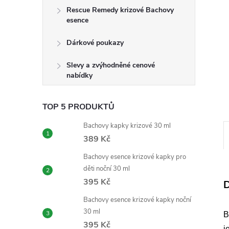
e
Rescue Remedy krizové Bachovy
esence
l
Dárkové poukazy
Slevy a zvýhodněné cenové
nabídky
TOP 5 PRODUKTŮ
Bachovy kapky krizové 30 ml
389 Kč
Bachovy esence krizové kapky pro
děti noční 30 ml
395 Kč
D
Bachovy esence krizové kapky noční
30 ml
B
395 Kč
j