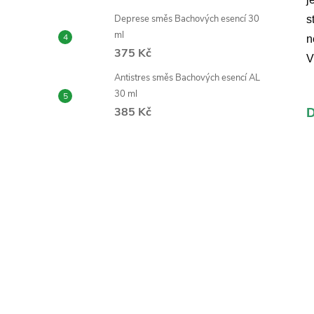
Deprese směs Bachových esencí 30
s
ml
n
375 Kč
V
Antistres směs Bachových esencí AL
30 ml
385 Kč
D