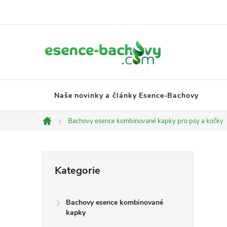
Přejít
na
obsah
Naše novinky a články Esence-Bachovy
Bachovy esence kombinované kapky pro psy a kočky
Domů
P
Přeskočit
Kategorie
kategorie
o
Bachovy esence kombinované
s
kapky