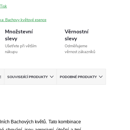
Tisk
ka:
Bachovy květové esence
Množstevní
Věrnostní
slevy
slevy
Ušetřete při větším
Odměňujeme
nákupu
věrnost zákazníků
E
SOUVISEJÍCÍ PRODUKTY
PODOBNÉ PRODUKTY
álních Bachových květů. Tato kombinace
é chování, jsou agresivní, útoční a trpí