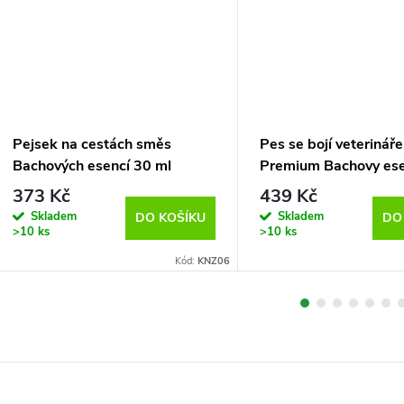
Pejsek na cestách směs
Pes se bojí veterináře
Bachových esencí 30 ml
Premium Bachovy es
ml
373 Kč
439 Kč
Skladem
Skladem
DO KOŠÍKU
DO
>10 ks
>10 ks
Kód:
KNZ06