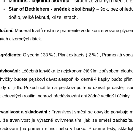
Mimulus - kejklířka skvrnitá
– strach ze známých věcí, o exi
Star of Bethlehem - snědek okoličnatý
– šok, bez ohled
došlo, velké leknutí, krize, strach.
ložení:
Macerát květů rostlin v pramenité vodě konzervované glycerin
iných cizorodých látek.
ngrédients:
Glycerin
( 33 % ), Plant extracts ( 2 % ) , Pramenitá voda
ávkování:
Léčebná lahvička je nejekonomičtějším způsobem dlouho
ahvičky budete pejskovi dávat alespoň 4x denně 4 kapky buďto pří
ody či jídla. Pokud ucítíte na pejskovi potřebu užívat je častěji, 
ejedovatých rostlin, nehrozí předávkování ani žádné vedlejší účinky.
rvanlivost a skladování :
Trvanlivost směsí se obvykle pohybuje m
i, že trvanlivost je výrazně ovlivněna tím, jak se směsí zacházíte
kladování (na přímém slunci nebo v horku. Prosíme tedy, skladujt