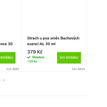
Strach u psa směs Bachových
Strach 
ence 30
esencí AL 30 ml
Bachový
379 Kč
379 K
Skladem
Sklad
 KOŠÍKU
DO KOŠÍKU
>10 ks
>10 ks
Kód:
AZ57
Kód:
AZ13