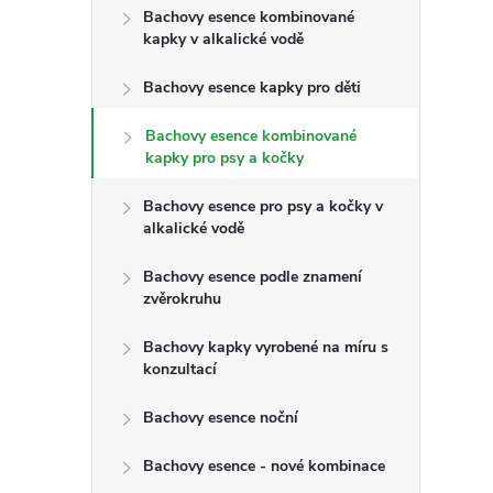
t
Bachovy esence kombinované
kapky v alkalické vodě
r
Bachovy esence kapky pro děti
a
Bachovy esence kombinované
kapky pro psy a kočky
n
Bachovy esence pro psy a kočky v
n
alkalické vodě
Bachovy esence podle znamení
í
zvěrokruhu
p
Bachovy kapky vyrobené na míru s
konzultací
a
Bachovy esence noční
n
Bachovy esence - nové kombinace