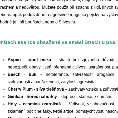
trachem a nedůvěrou. Můžete použít při strachu z lidí, jiných zv
ebo naopak podrážděně a agresivně reagující pejsky na výstavá
hodné je i při bouřkách, nebo o Silvestru.
r.Bach esence obsažené ve směsi Strach u psa:
Aspen - topol osika
– strach bez zjevného důvodu, t
nebezpečí, obavy, tíseň, přehnaná citlivost, ustrašenost, pla
Beech - buk
– netolerance, zatvrzelost, arogance, n
izolovanosti a nadřazenosti, zarytost, agresivita.
Cherry Plum - slíva třešňová
– záchvaty vzteku a zuřivosti
Gentian - hořec nahořklý
– deprese, skepse, zklamání.
Holy - cesmína ostrolistá
– žárlivost, vztahovačnost, p
zklamání, pocit nelásky, tvrdé srdce, pomstychtivost, naschvá