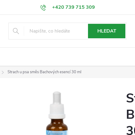
+420 739 715 309
info@esence-bachovy.com
HLEDAT
Strach u psa směs Bachových esencí 30 ml
S
B
3