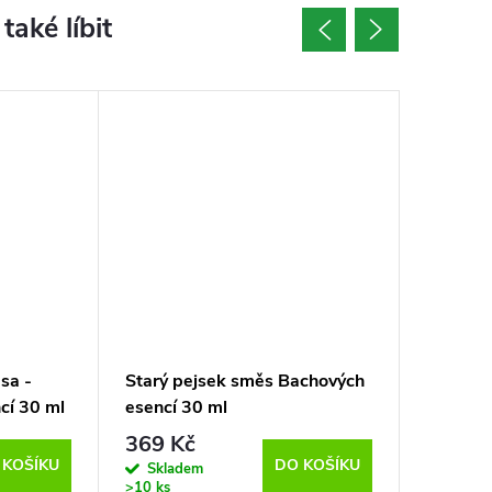
sa -
Starý pejsek směs Bachových
Strach 
cí 30 ml
esencí 30 ml
Bachový
369 Kč
639 K
 KOŠÍKU
DO KOŠÍKU
Skladem
Sklad
>10 ks
>10 ks