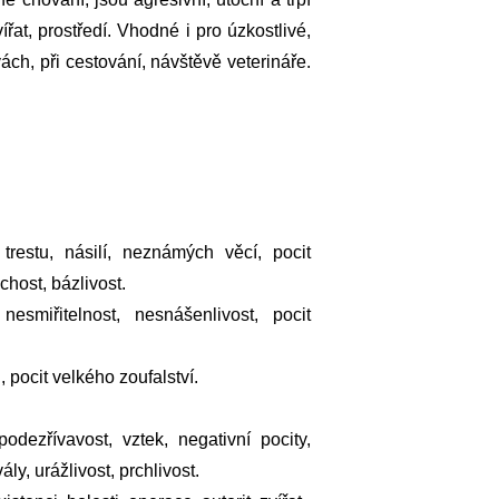
ířat, prostředí. Vhodné i pro úzkostlivé,
ch, při cestování, návštěvě veterináře.
restu, násilí, neznámých věcí, pocit
chost, bázlivost.
esmiřitelnost, nesnášenlivost, pocit
, pocit velkého zoufalství.
odezřívavost, vztek, negativní pocity,
ly, urážlivost, prchlivost.