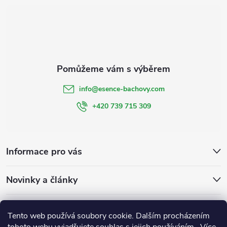
í
info
@
esence-bachovy.com
+420 739 715 309
Informace pro vás
Novinky a články
Bachovy kapky
Bachovky na míru
Esencebachovy
Tento web používá soubory cookie. Dalším procházením
Bachovykapky