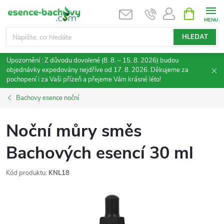
Přejít
NÁKUPNÍ
KOŠÍK
na
obsah
HLEDAT
Upozornění : Z důvodu dovolené (8. 8. – 15. 8. 2026) budou
objednávky expedovány nejdříve od 17. 8. 2026. Děkujeme za
pochopení i za Vaši přízeň a přejeme Vám krásné léto!
Bachovy esence noční
Noční můry směs
Bachových esencí 30 ml
Kód produktu:
KNL18