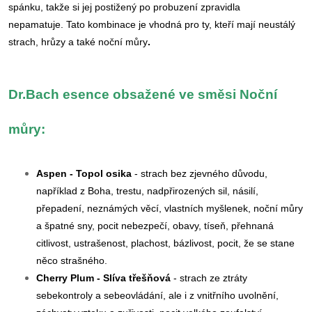
spánku, takže si jej postižený po probuzení zpravidla
nepamatuje.
Tato kombinace je vhodná pro ty, kteří mají neustálý
strach, hrůzy a také noční můry
.
Dr.Bach esence obsažené ve směsi Noční
můry:
Aspen - Topol osika
- strach bez zjevného důvodu,
například z Boha, trestu, nadpřirozených sil, násilí,
přepadení, neznámých věcí, vlastních myšlenek, noční můry
a špatné sny, pocit nebezpečí, obavy, tíseň, přehnaná
citlivost, ustrašenost, plachost, bázlivost, pocit, že se stane
něco strašného.
Cherry Plum - Slíva třešňová
- strach ze ztráty
sebekontroly a sebeovládání, ale i z vnitřního uvolnění,