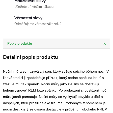
Množstevní slevy
Ušetřete při větším nákupu
Věrnostní slevy
Odměňujeme věrnost zákazníků
Popis produktu
Detailní popis produktu
Noční můra se nazývá zlý sen, který sužuje spícího během noci. V
lidové tradici ji zpodobňuje přízrak, který sedne spáči na hruď a
ztěžuje mu tak spánek. Noční můry jako zlé sny se dostavují
během „snové“ REM fáze spánku. Po probuzení si postižený noční
můru jasně pamatuje. Noční můry se vyskytují obvykle u dětí a
dospělých, kteří prožili nějaké trauma. Podobným fenoménem je
noční děs, který se ovšem dostavuje v průběhu hlubokého NREM