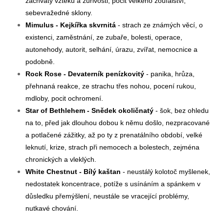
záchvaty vzteku a zuřivosti, pocit velkého zoufalství,
sebevražedné sklony.
Mimulus - Kejkířka skvrnitá
- strach ze známých věcí, o
existenci, zaměstnání, ze zubaře, bolesti, operace,
autonehody, autorit, selhání, úrazu, zvířat, nemocnice a
podobně.
Rock Rose - Devaterník penízkovitý
- panika, hrůza,
přehnaná reakce, ze strachu třes nohou, pocení rukou,
mdloby, pocit ochromení.
Star of Bethlehem - Snědek okoličnatý
- šok, bez ohledu
na to, před jak dlouhou dobou k němu došlo, nezpracované
a potlačené zážitky, až po ty z prenatálního období, velké
leknutí, krize, strach při nemocech a bolestech, zejména
chronických a vleklých.
White Chestnut - Bílý kaštan
- neustálý kolotoč myšlenek,
nedostatek koncentrace, potíže s usínáním a spánkem v
důsledku přemýšlení, neustále se vracející problémy,
nutkavé chování.