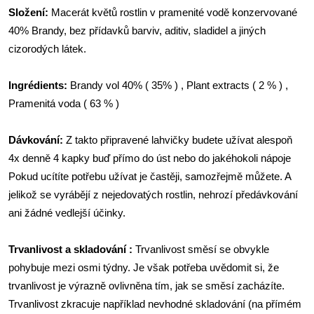
Složení:
Macerát květů rostlin v pramenité vodě konzervované
40% Brandy, bez přídavků barviv, aditiv, sladidel a jiných
cizorodých látek.
Ingrédients:
Brandy vol 40% ( 35% ) , Plant extracts ( 2 % ) ,
Pramenitá voda ( 63 % )
Dávkování:
Z takto připravené lahvičky budete užívat alespoň
4x denně 4 kapky buď přímo do úst nebo do jakéhokoli nápoje
Pokud ucítíte potřebu užívat je častěji, samozřejmě můžete. A
jelikož se vyrábějí z nejedovatých rostlin, nehrozí předávkování
ani žádné vedlejší účinky.
Trvanlivost a skladování :
Trvanlivost směsí se obvykle
pohybuje mezi osmi týdny. Je však potřeba uvědomit si, že
trvanlivost je výrazně ovlivněna tím, jak se směsí zacházíte.
Trvanlivost zkracuje například nevhodné skladování (na přímém