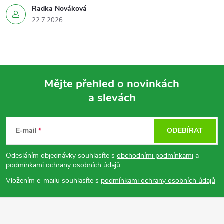
Radka Nováková
22.7.2026
Mějte přehled o novinkách
a slevách
Z
á
E-mail
ODEBÍRAT
p
Odesláním objednávky souhlasíte s
obchodními podmínkami
a
podmínkami ochrany osobních údajů
a
Vložením e-mailu souhlasíte s
podmínkami ochrany osobních údajů
t