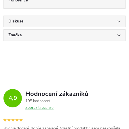
Pohořelice
Diskuse
Značka
Hodnocení zákazníků
4,9
195 hodnocení
Zobrazit recenze
Rychlé dodání, dobře zabalené. Vlastní produkty jsem nezkoušela,