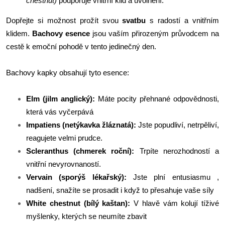
chestnut)
podporuje vnitřní klid a uvolnění.
Dopřejte si možnost prožít svou
svatbu
s radostí a vnitřním
klidem.
Bachovy esence
jsou vaším přirozeným průvodcem na
cestě k emoční pohodě v tento jedinečný den.
Bachovy kapky obsahují tyto esence:
Elm (jilm anglický):
Máte pocity přehnané odpovědnosti,
která vás vyčerpává
Impatiens
(netýkavka žláznatá):
Jste popudliví, netrpěliví,
reagujete velmi prudce.
Scleranthus (chmerek roční):
Trpíte nerozhodností a
vnitřní nevyrovnaností.
Vervain
(sporýš lékařský):
Jste plní entusiasmu ,
nadšení, snažíte se prosadit i když to přesahuje vaše síly
White chestnut (bílý kaštan):
V hlavě vám kolují tíživé
myšlenky, kterých se neumíte zbavit