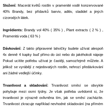
Složení:
Macerát květů rostlin v pramenité vodě konzervované
40% Brandy, bez přídavků barviv, aditiv, sladidel a jiných
cizorodých látek.
Ingrédients:
Brandy vol 40% ( 35% ) , Plant extracts ( 2 % ) ,
Pramenitá voda ( 63 % )
Dávkování:
Z takto připravené lahvičky budete užívat alespoň
4x denně 4 kapky buď přímo do úst nebo do jakéhokoli nápoje
Pokud ucítíte potřebu užívat je častěji, samozřejmě můžete. A
jelikož se vyrábějí z nejedovatých rostlin, nehrozí předávkování
ani žádné vedlejší účinky.
Trvanlivost a skladování:
Trvanlivost směsí se obvykle
pohybuje mezi osmi týdny. Je však potřeba uvědomit si, že
trvanlivost je výrazně ovlivněna tím, jak se směsí zacházíte.
Trvanlivost zkracuje například nevhodné skladování (na přímém