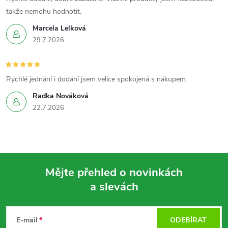
takže nemohu hodnotit.
Marcela Lelková
29.7.2026
Rychlé jednání i dodání jsem velice spokojená s nákupem.
Radka Nováková
22.7.2026
Mějte přehled o novinkách
a slevách
Z
á
E-mail
ODEBÍRAT