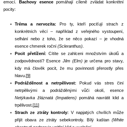
emocí.
Bachovy esence
pomáhají cíleně zvládat konkrétní
pocity:
Tréma a nervozita:
Pro ty, kteří pociťují strach z
konkrétních věcí – například z veřejného vystoupení,
selhání nebo z toho, že se něco pokazí – je vhodná
esence chmerek roční
(Scleranthus)
.
Pocit přetížení:
Cítíte se zahlceni množstvím úkolů a
zodpovědností? Esence
Jilm (Elm)
je určena pro stavy,
kdy má člověk pocit, že mu povinnosti přerostly přes
hlavu.[
9
]
Podrážděnost a netrpělivost:
Pokud vás stres činí
netrpělivými a podrážděnými vůči okolí, esence
Netýkavka žláznatá (Impatiens)
pomáhá navrátit klid a
trpělivost.[
11
]
Strach ze ztráty kontroly:
V napjatých chvílích může
přijít obava ze ztráty sebekontroly. Bílý kaštan
(White