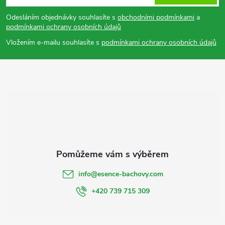
p
Odesláním objednávky souhlasíte s
obchodními podmínkami
a
podmínkami ochrany osobních údajů
a
Vložením e-mailu souhlasíte s
podmínkami ochrany osobních údajů
t
í
info
@
esence-bachovy.com
+420 739 715 309