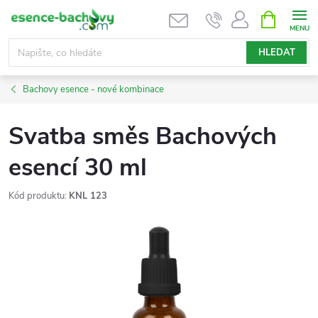
Přejít
NÁKUPNÍ
KOŠÍK
na
obsah
HLEDAT
Bachovy esence - nové kombinace
Svatba směs Bachových
esencí 30 ml
Kód produktu:
KNL 123