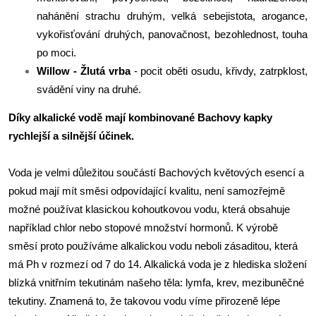
nahánění strachu druhým, velká sebejistota, arogance,
vykořisťování druhých, panovačnost, bezohlednost, touha
po moci.
Willow - Žlutá vrba
- pocit oběti osudu, křivdy, zatrpklost,
svádění viny na druhé.
Díky alkalické vodě mají kombinované Bachovy kapky
rychlejší a silnější účinek.
Voda je velmi důležitou součástí Bachových květových esencí a
pokud mají mít směsi odpovídající kvalitu, není samozřejmě
možné používat klasickou kohoutkovou vodu, která obsahuje
například chlor nebo stopové množství hormonů. K výrobě
směsí proto používáme alkalickou vodu neboli zásaditou, která
má Ph v rozmezí od 7 do 14. Alkalická voda je z hlediska složení
blízká vnitřním tekutinám našeho těla: lymfa, krev, mezibuněčné
tekutiny. Znamená to, že takovou vodu víme přirozeně lépe