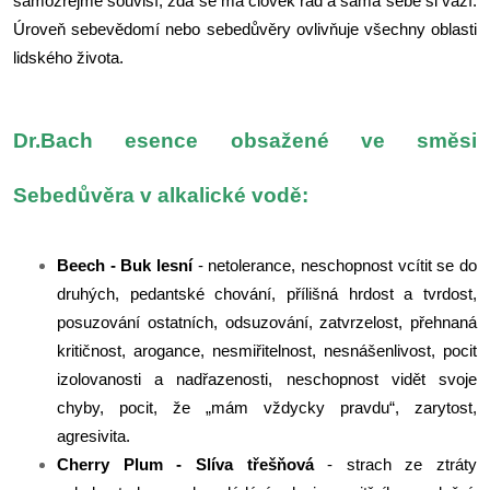
samozřejmě souvisí, zda se má člověk rád a sama sebe si váží.
Úroveň sebevědomí nebo sebedůvěry ovlivňuje všechny oblasti
lidského života.
Dr.Bach esence obsažené ve směsi
Sebedůvěra v alkalické vodě:
Beech - Buk lesní
- netolerance, neschopnost vcítit se do
druhých, pedantské chování, přílišná hrdost a tvrdost,
posuzování ostatních, odsuzování, zatvrzelost, přehnaná
kritičnost, arogance, nesmiřitelnost, nesnášenlivost, pocit
izolovanosti a nadřazenosti, neschopnost vidět svoje
chyby, pocit, že „mám vždycky pravdu“, zarytost,
agresivita.
Cherry Plum - Slíva třešňová
- strach ze ztráty