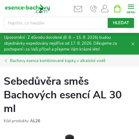
Přejít
NÁKUPNÍ
KOŠÍK
na
obsah
HLEDAT
Upozornění : Z důvodu dovolené (8. 8. – 15. 8. 2026) budou
objednávky expedovány nejdříve od 17. 8. 2026. Děkujeme za
pochopení i za Vaši přízeň a přejeme Vám krásné léto!
Bachovy esence kombinované kapky v alkalické vodě
Sebedůvěra směs
Bachových esencí AL 30
ml
Kód produktu:
AL26