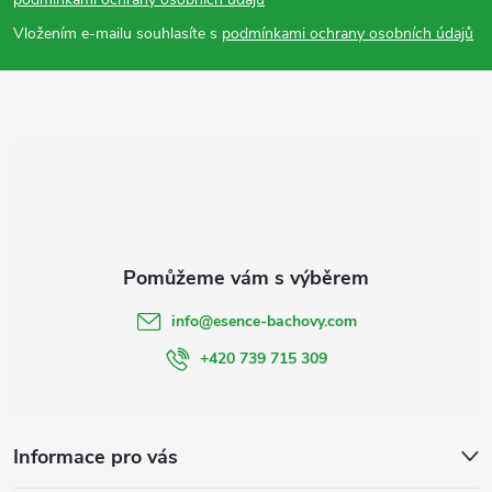
a
Vložením e-mailu souhlasíte s
podmínkami ochrany osobních údajů
t
í
info
@
esence-bachovy.com
+420 739 715 309
Informace pro vás