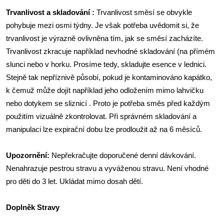
Trvanlivost a skladování :
Trvanlivost směsí se obvykle
pohybuje mezi osmi týdny. Je však potřeba uvědomit si, že
trvanlivost je výrazně ovlivněna tím, jak se směsí zacházíte.
Trvanlivost zkracuje například nevhodné skladování (na přímém
slunci nebo v horku. Prosíme tedy, skladujte esence v lednici.
Stejně tak nepříznivě působí, pokud je kontaminováno kapátko,
k čemuž může dojít například jeho odložením mimo lahvičku
nebo dotykem se sliznicí . Proto je potřeba směs před každým
použitím vizuálně zkontrolovat. Při správném skladování a
manipulaci lze expirační dobu lze prodloužit až na 6 měsíců.
Upozornění:
Nepřekračujte doporučené denní dávkování.
Nenahrazuje pestrou stravu a vyváženou stravu. Není vhodné
pro děti do 3 let. Ukládat mimo dosah dětí.
Doplněk Stravy