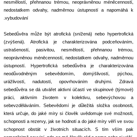
nesmělostí, přehnanou trémou, neoprávněnou méněcenností,
nedostatkem odvahy, nadměrnou ústupností a napomáhá k
.vybudování
Sebedůvěra může být atrofická (snížená) nebo hypertrofická
(zvýšená). Atrofická je charakterizována podceňováním,
ustrašeností, pasivitou, nesmělostí, přehnanou trémou,
neoprávněnou méněcenností, nedostatkem odvahy, nadměrnou
ústupností. Hypertrofická sebedůvěra je charakterizována
neodůvodněným sebevědomím, domýšlivostí, pýchou,
urážlivostí, nadutostí, opovrhováním druhými. Zdravá
sebedůvěra se dá utvářet aktivní účastí ve skupinové (týmové)
práci, aktivním životem v kolektivu, sebevýchovou a
sebevzděláváním. Sebevědomí je důležitá složka osobnosti,
která určuje, do jaké míry si člověk uvědomuje své možnosti,
schopnosti a rezervy, jak se hodnotí a do jaké míry věří ve svou
schopnost obstát v životních situacích. S tím vším pak