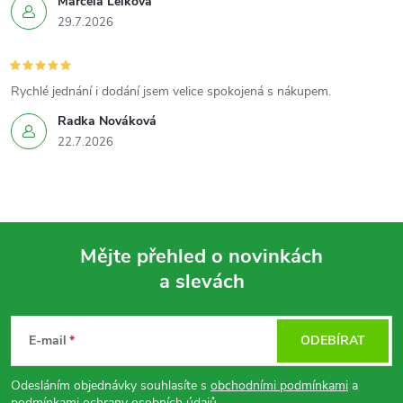
Marcela Lelková
29.7.2026
Rychlé jednání i dodání jsem velice spokojená s nákupem.
Radka Nováková
22.7.2026
Mějte přehled o novinkách
a slevách
Z
á
E-mail
ODEBÍRAT
p
Odesláním objednávky souhlasíte s
obchodními podmínkami
a
podmínkami ochrany osobních údajů