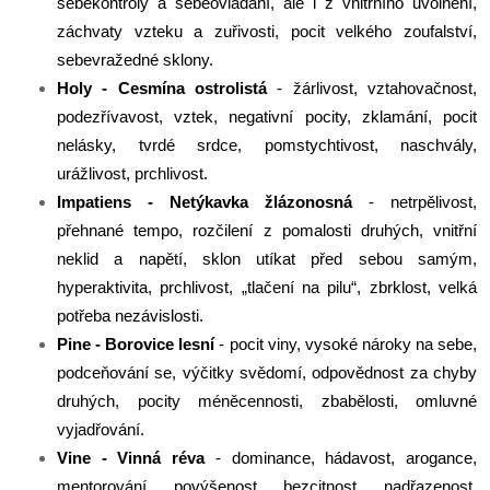
sebekontroly a sebeovládání, ale i z vnitřního uvolnění,
záchvaty vzteku a zuřivosti, pocit velkého zoufalství,
sebevražedné sklony.
Holy - Cesmína ostrolistá
- žárlivost, vztahovačnost,
podezřívavost, vztek, negativní pocity, zklamání, pocit
nelásky, tvrdé srdce, pomstychtivost, naschvály,
urážlivost, prchlivost.
Impatiens - Netýkavka žlázonosná
- netrpělivost,
přehnané tempo, rozčilení z pomalosti druhých, vnitřní
neklid a napětí, sklon utíkat před sebou samým,
hyperaktivita, prchlivost, „tlačení na pilu“, zbrklost, velká
potřeba nezávislosti.
Pine - Borovice lesní
- pocit viny, vysoké nároky na sebe,
podceňování se, výčitky svědomí, odpovědnost za chyby
druhých, pocity méněcennosti, zbabělosti, omluvné
vyjadřování.
Vine - Vinná réva
- dominance, hádavost, arogance,
mentorování, povýšenost, bezcitnost, nadřazenost,