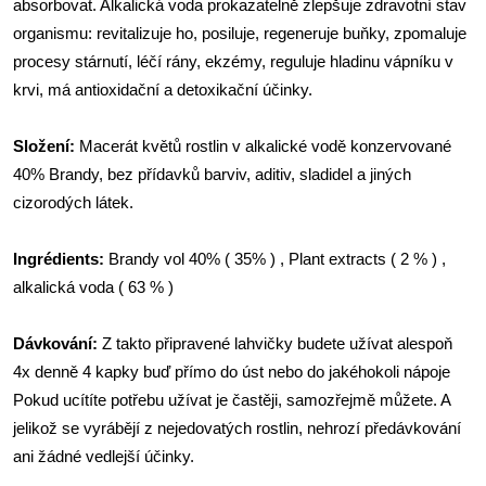
absorbovat. Alkalická voda prokazatelně zlepšuje zdravotní stav
organismu: revitalizuje ho, posiluje, regeneruje buňky, zpomaluje
procesy stárnutí, léčí rány, ekzémy, reguluje hladinu vápníku v
krvi, má antioxidační a detoxikační účinky.
Složení:
Macerát květů rostlin v alkalické vodě konzervované
40% Brandy, bez přídavků barviv, aditiv, sladidel a jiných
cizorodých látek.
Ingrédients:
Brandy vol 40% ( 35% ) , Plant extracts ( 2 % ) ,
alkalická voda ( 63 % )
Dávkování:
Z takto připravené lahvičky budete užívat alespoň
4x denně 4 kapky buď přímo do úst nebo do jakéhokoli nápoje
Pokud ucítíte potřebu užívat je častěji, samozřejmě můžete. A
jelikož se vyrábějí z nejedovatých rostlin, nehrozí předávkování
ani žádné vedlejší účinky.