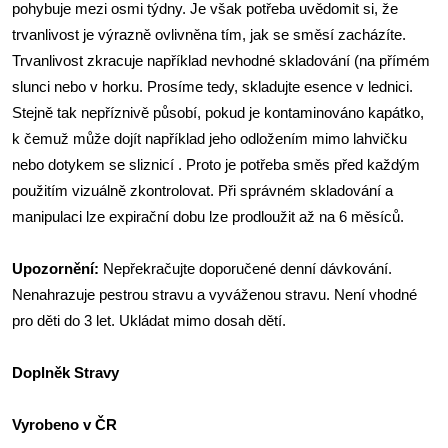
pohybuje mezi osmi týdny. Je však potřeba uvědomit si, že
trvanlivost je výrazně ovlivněna tím, jak se směsí zacházíte.
Trvanlivost zkracuje například nevhodné skladování (na přímém
slunci nebo v horku. Prosíme tedy, skladujte esence v lednici.
Stejně tak nepříznivě působí, pokud je kontaminováno kapátko,
k čemuž může dojít například jeho odložením mimo lahvičku
nebo dotykem se sliznicí . Proto je potřeba směs před každým
použitím vizuálně zkontrolovat. Při správném skladování a
manipulaci lze expirační dobu lze prodloužit až na 6 měsíců.
Upozornění:
Nepřekračujte doporučené denní dávkování.
Nenahrazuje pestrou stravu a vyváženou stravu. Není vhodné
pro děti do 3 let. Ukládat mimo dosah dětí.
Doplněk Stravy
Vyrobeno v ČR