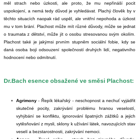
měl strach nebo úzkosti, ale proto, že mu nepřináší pocit
uspokojení, a nemá tedy důvod je vyhledávat. Plachý člověk by v
těchto situacích naopak rád uspěl, ale vnitřní nepohoda a úzkost
mu v tom brání. Plachost může mít různé důvody, může se jednat
o traumata z dětství, může jít o osobu stresovanou svým okolím.
Plachost také je jakýmsi prvním stupněm sociální fobie, kdy se
daná osoba bojí odsouzení společností druhých lidí, negativního
hodnocení nebo odmítnutí.
Dr.Bach esence obsažené ve směsi Plachost:
Agrimony
- Řepík lékařský - neschopnost a nechuť vyjádřit
skutečné pocity, zakrývání problému hranou veselostí,
vyhýbání se konfliktu, ignorování špatných zážitků a jejich
vytěsňování z mysli, sklony k užívání látek, navozujících stav
veselí a bezstarostnosti, zakrývání nemoci.