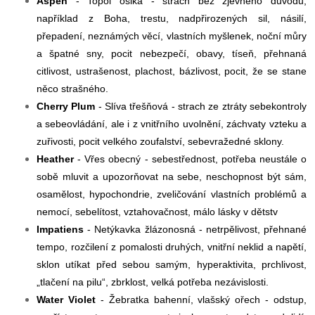
Aspen
- Topol osika - strach bez zjevného důvodu,
například z Boha, trestu, nadpřirozených sil, násilí,
přepadení, neznámých věcí, vlastních myšlenek, noční můry
a špatné sny, pocit nebezpečí, obavy, tíseň, přehnaná
citlivost, ustrašenost, plachost, bázlivost, pocit, že se stane
něco strašného.
Cherry Plum
- Slíva třešňová - strach ze ztráty sebekontroly
a sebeovládání, ale i z vnitřního uvolnění, záchvaty vzteku a
zuřivosti, pocit velkého zoufalství, sebevražedné sklony.
Heather
- Vřes obecný - sebestřednost, potřeba neustále o
sobě mluvit a upozorňovat na sebe, neschopnost být sám,
osamělost, hypochondrie, zveličování vlastních problémů a
nemocí, sebelítost, vztahovačnost, málo lásky v dětstv
Impatiens
- Netýkavka žlázonosná - netrpělivost, přehnané
tempo, rozčilení z pomalosti druhých, vnitřní neklid a napětí,
sklon utíkat před sebou samým, hyperaktivita, prchlivost,
„tlačení na pilu“, zbrklost, velká potřeba nezávislosti.
Water Violet
- Žebratka bahenní, vlašský ořech - odstup,