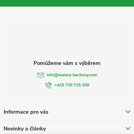
t
í
info
@
esence-bachovy.com
+420 739 715 309
Informace pro vás
Novinky a články