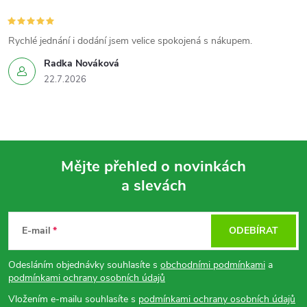
Rychlé jednání i dodání jsem velice spokojená s nákupem.
Radka Nováková
22.7.2026
Mějte přehled o novinkách
a slevách
Z
á
E-mail
ODEBÍRAT
p
Odesláním objednávky souhlasíte s
obchodními podmínkami
a
podmínkami ochrany osobních údajů
a
Vložením e-mailu souhlasíte s
podmínkami ochrany osobních údajů