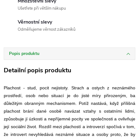
Množstevní slevy
Ušetřete při větším nákupu
Věrnostní slevy
Odměňujeme věrnost zákazníků
Popis produktu
Detailní popis produktu
Plachost - stud, pocit nejistoty. Strach a ostych z neznámého
prostředí, osob nebo situací je do jisté míry přirozeným, ba
důležitým obranným mechanismem. Potíž nastává, když přílišná
plachost brání dané osobě navázat vztahy s ostatními lidmi,
způsobuje jí úzkosti a nepříjemné pocity ve společnosti a ovlivňuje
její sociální život. Rozdíl mezi plachostí a introverzí spočívá v tom,
že introvert nevyhledává neznámé situace a osoby proto, že by