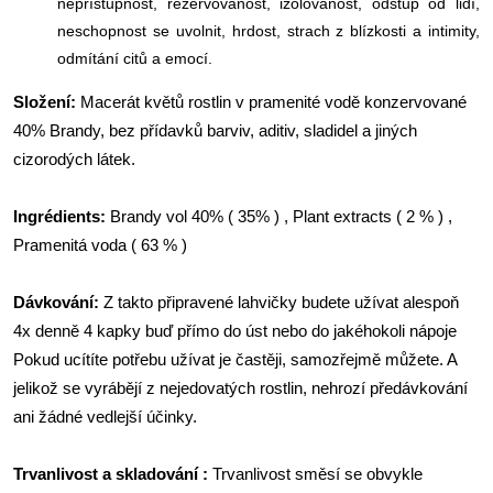
nepřístupnost, rezervovanost, izolovanost, odstup od lidí,
neschopnost se uvolnit, hrdost, strach z blízkosti a intimity,
odmítání citů a emocí.
Složení:
Macerát květů rostlin v pramenité vodě konzervované
40% Brandy, bez přídavků barviv, aditiv, sladidel a jiných
cizorodých látek.
Ingrédients:
Brandy vol 40% ( 35% ) , Plant extracts ( 2 % ) ,
Pramenitá voda ( 63 % )
Dávkování:
Z takto připravené lahvičky budete užívat alespoň
4x denně 4 kapky buď přímo do úst nebo do jakéhokoli nápoje
Pokud ucítíte potřebu užívat je častěji, samozřejmě můžete. A
jelikož se vyrábějí z nejedovatých rostlin, nehrozí předávkování
ani žádné vedlejší účinky.
Trvanlivost a skladování :
Trvanlivost směsí se obvykle