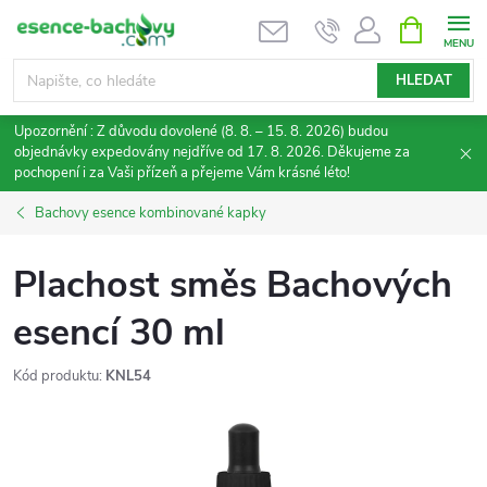
Přejít
NÁKUPNÍ
KOŠÍK
na
obsah
HLEDAT
Upozornění : Z důvodu dovolené (8. 8. – 15. 8. 2026) budou
objednávky expedovány nejdříve od 17. 8. 2026. Děkujeme za
pochopení i za Vaši přízeň a přejeme Vám krásné léto!
Bachovy esence kombinované kapky
Plachost směs Bachových
esencí 30 ml
Kód produktu:
KNL54