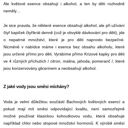
Ale květové esence obsahují i alkohol, a ten by děti rozhodně
neměly…
Je sice pravda, že některé esence obsahují alkohol, ale při užívání
čtyř kapiček čtyřikrát denně (což je obvyklé dávkování pro děti), jde
o nepatrné množství, které je pro děti naprosto bezpečné.
Nicméně v nabídce máme i esence bez obsahu alkoholu, které
jsou určené přímo pro děti. Vyrábíme přímo Krizové kapky pro děti
ve 4 různých příchutích / citron, malina, jahoda, pomeranč /, které
jsou konzervovány glicerinem a neobsahují alkohol.
Z jaké vody jsou směsi míchány?
Voda je velmi důležitou součástí Bachových květových esencí a
pokud mají mít směsi odpovídající kvalitu, není samozřejmě
možné používat klasickou kohoutkovou vodu, která obsahuje
například chlor nebo stopové množství hormonů. K výrobě směsí