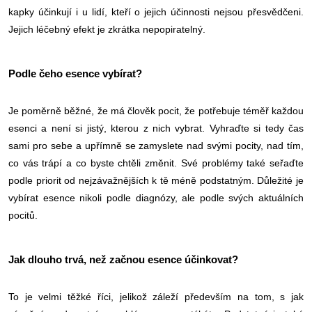
kapky účinkují i u lidí, kteří o jejich účinnosti nejsou přesvědčeni.
Jejich léčebný efekt je zkrátka nepopiratelný.
Podle čeho esence vybírat?
Je poměrně běžné, že má člověk pocit, že potřebuje téměř každou
esenci a není si jistý, kterou z nich vybrat. Vyhraďte si tedy čas
sami pro sebe a upřímně se zamyslete nad svými pocity, nad tím,
co vás trápí a co byste chtěli změnit. Své problémy také seřaďte
podle priorit od nejzávažnějších k tě méně podstatným. Důležité je
vybírat esence nikoli podle diagnózy, ale podle svých aktuálních
pocitů.
Jak dlouho trvá, než začnou esence účinkovat?
To je velmi těžké říci, jelikož záleží především na tom, s jak