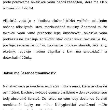
proto používáme alkalickou vodu neboli zásaditou, která má Ph v
rozmezí od 7 do 14.
Alkalická voda je z hlediska složení blízká vnitřním tekutinám
našeho těla: lymfa, krev, mezibuněčné tekutiny. Znamená to, že
takovou vodu víme přirozeně lépe absorbovat. Alkalická voda
prokazatelně zlepšuje zdravotní stav organismu: revitalizuje ho,
posiluje, regeneruje buňky, zpomaluje procesy stárnutí, léčí rány,
ekzémy, reguluje hladinu vápníku v krvi, má antioxidační a
detoxikační účinky.
Jakou mají esence trvanlivost?
Na lahvičkách je uvedena expirační lhůta esencí, která je obvykle
osm týdnů. Bachovy květové esence vyrábíme v den expedice jsou
tedy absolutně čerstvé. Do rukou se vám tedy dostanou čerstvě
namíchané kapky na míru. Nehygienické zacházení může