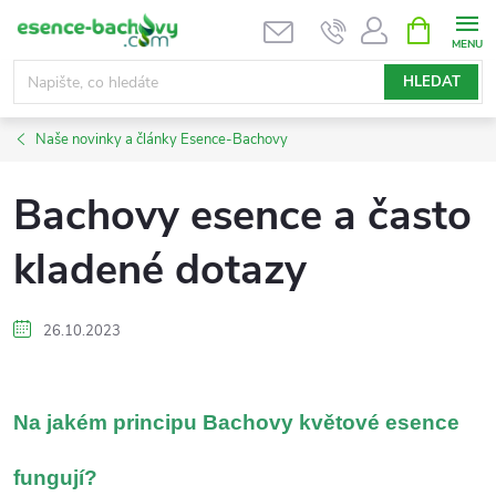
Přejít
NÁKUPNÍ
KOŠÍK
na
obsah
HLEDAT
Naše novinky a články Esence-Bachovy
Bachovy esence a často
kladené dotazy
26.10.2023
Na jakém principu Bachovy květové esence
fungují?