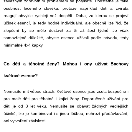
závažným zdravotním problémem se potýkáte. Podstatné je také
osobnost léčeného člověka, protože například děti a zvířata
reagují obvykle rychleji než dospělí. Doba, za kterou se projeví
účinek esencí, je tedy hodně individuální, ale obecně lze říci, že
zlepšení by se mělo dostavit za tři až šest týdnů. Je však
samozřejmě důležité, abyste esence užívali podle návodu, tedy
minimálně 4x4 kapky.
Co děti a těhotné ženy? Mohou i ony užívat Bachovy
květové esence?
Nemusíte mít vůbec strach. Květové esence jsou zcela bezpečné i
pro malé děti pro těhotné i kojící ženy. Doporučené užívání pro
děti je od 3 let věku. Nemusíte se obávat žádných vedlejších
účinků, lze je kombinovat i s jinou léčbou, nehrozí předávkování,
ani vytvoření závislosti.