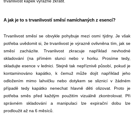
trvanlivost kapek výrazně zkrátit.
A jak je to s trvanlivostí směsí namíchaných z esencí?
Trvanlivost směsí se obvykle pohybuje mezi osmi týdny. Je však
potřeba uvědomit si, že trvanlivost je výrazně ovlivněna tím, jak se
směsí zacházíte. Trvanlivost zkracuje například nevhodné
skladování (na přímém slunci nebo v horku. Prosíme tedy,
skladujte esence v lednici. Stejně tak nepříznivě působí, pokud je
kontaminováno kapátko, k čemuž může dojít například jeho
odložením mimo lahvičku nebo dotykem se sliznicí v žádném
případě tedy kapátko nenechat hlavně děti olizovat. Proto je
potřeba směs před každým použitím vizuálně zkontrolovat. Při
správném skladování a manipulaci lze expirační dobu lze
prodloužit až na 6 měsíců.