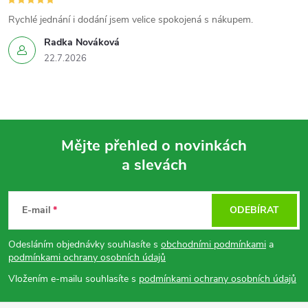
Rychlé jednání i dodání jsem velice spokojená s nákupem.
Radka Nováková
22.7.2026
Mějte přehled o novinkách
a slevách
Z
á
E-mail
ODEBÍRAT
p
Odesláním objednávky souhlasíte s
obchodními podmínkami
a
podmínkami ochrany osobních údajů
a
Vložením e-mailu souhlasíte s
podmínkami ochrany osobních údajů