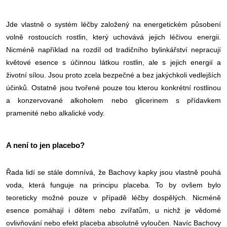
Jde vlastně o systém léčby založený na energetickém působení
volně rostoucích rostlin, který uchovává jejich léčivou energii.
Nicméně například na rozdíl od tradičního bylinkářství nepracují
květové esence s účinnou látkou rostlin, ale s jejich energií a
životní sílou. Jsou proto zcela bezpečné a bez jakýchkoli vedlejších
účinků. Ostatně jsou tvořené pouze tou kterou konkrétní rostlinou
a konzervované alkoholem nebo glicerinem s přídavkem
pramenité nebo alkalické vody.
A není to jen placebo?
Řada lidí se stále domnívá, že Bachovy kapky jsou vlastně pouhá
voda, která funguje na principu placeba. To by ovšem bylo
teoreticky možné pouze v případě léčby dospělých. Nicméně
esence pomáhají i dětem nebo zvířatům, u nichž je vědomé
ovlivňování nebo efekt placeba absolutně vyloučen. Navíc Bachovy