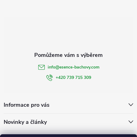
t
í
info
@
esence-bachovy.com
+420 739 715 309
Informace pro vás
Novinky a články