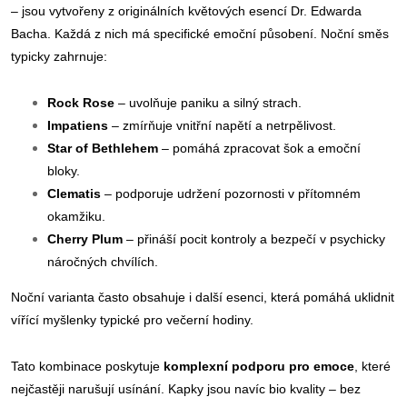
– jsou vytvořeny z originálních květových esencí Dr. Edwarda
Bacha. Každá z nich má specifické emoční působení. Noční směs
typicky zahrnuje:
Rock Rose
– uvolňuje paniku a silný strach.
Impatiens
– zmírňuje vnitřní napětí a netrpělivost.
Star of Bethlehem
– pomáhá zpracovat šok a emoční
bloky.
Clematis
– podporuje udržení pozornosti v přítomném
okamžiku.
Cherry Plum
– přináší pocit kontroly a bezpečí v psychicky
náročných chvílích.
Noční varianta často obsahuje i další esenci, která pomáhá uklidnit
vířící myšlenky typické pro večerní hodiny.
Tato kombinace poskytuje
komplexní podporu pro emoce
, které
nejčastěji narušují usínání. Kapky jsou navíc bio kvality – bez