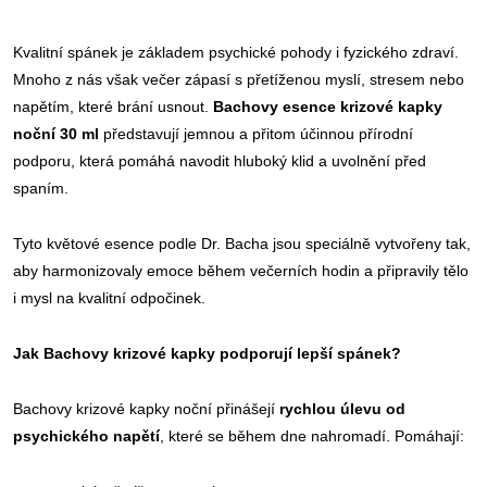
Kvalitní spánek je základem psychické pohody i fyzického zdraví.
Mnoho z nás však večer zápasí s přetíženou myslí, stresem nebo
napětím, které brání usnout.
Bachovy esence krizové kapky
noční 30 ml
představují jemnou a přitom účinnou přírodní
podporu, která pomáhá navodit hluboký klid a uvolnění před
spaním.
Tyto květové esence podle Dr. Bacha jsou speciálně vytvořeny tak,
aby harmonizovaly emoce během večerních hodin a připravily tělo
i mysl na kvalitní odpočinek.
Jak Bachovy krizové kapky podporují lepší spánek?
Bachovy krizové kapky noční přinášejí
rychlou úlevu od
psychického napětí
, které se během dne nahromadí. Pomáhají: