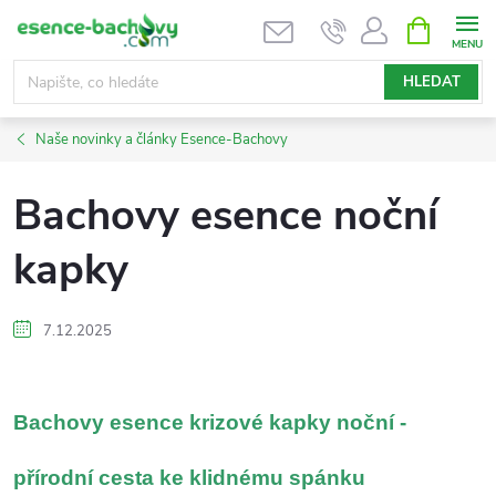
Přejít
NÁKUPNÍ
KOŠÍK
na
obsah
HLEDAT
Naše novinky a články Esence-Bachovy
Bachovy esence noční
kapky
7.12.2025
Bachovy esence krizové kapky noční -
přírodní cesta ke klidnému spánku