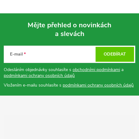
Mějte přehled o novinkách
a slevách
Z
á
E-mail
ODEBÍRAT
p
Odesláním objednávky souhlasíte s
obchodními podmínkami
a
podmínkami ochrany osobních údajů
a
Vložením e-mailu souhlasíte s
podmínkami ochrany osobních údajů
t
í