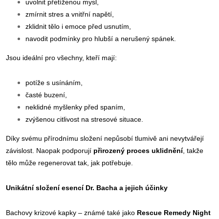
uvolnit přetíženou mysl,
zmírnit stres a vnitřní napětí,
zklidnit tělo i emoce před usnutím,
navodit podmínky pro hlubší a nerušený spánek.
Jsou ideální pro všechny, kteří mají:
potíže s usínáním,
časté buzení,
neklidné myšlenky před spaním,
zvýšenou citlivost na stresové situace.
Díky svému přírodnímu složení nepůsobí tlumivě ani nevytvářejí
závislost. Naopak podporují
přirozený proces uklidnění
, takže
tělo může regenerovat tak, jak potřebuje.
Unikátní složení esencí Dr. Bacha a jejich účinky
Bachovy krizové kapky – známé také jako
Rescue Remedy Night