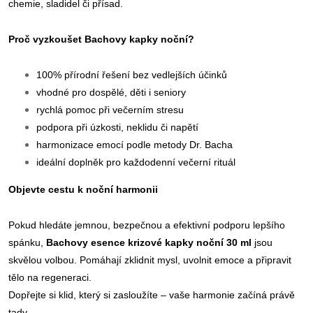
chemie, sladidel či přísad.
Proč vyzkoušet Bachovy kapky noční?
100% přírodní řešení bez vedlejších účinků
vhodné pro dospělé, děti i seniory
rychlá pomoc při večerním stresu
podpora při úzkosti, neklidu či napětí
harmonizace emocí podle metody Dr. Bacha
ideální doplněk pro každodenní večerní rituál
Objevte cestu k noční harmonii
Pokud hledáte jemnou, bezpečnou a efektivní podporu lepšího
spánku,
Bachovy esence krizové kapky noční 30 ml
jsou
skvělou volbou. Pomáhají zklidnit mysl, uvolnit emoce a připravit
tělo na regeneraci.
Dopřejte si klid, který si zasloužíte – vaše harmonie začíná právě
tady.