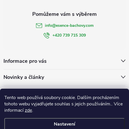
info
@
esence-bachovy.com
+420 739 715 309
Informace pro vás
Novinky a články
Bachovy kapky
Bachovky na míru
Esencebachovy
Tento web používá soubory cookie. Dalším procházením
Bachovykapky
tohoto webu vyjadřujete souhlas s jejich používáním.. Více
informací
zde
.
Nastavení