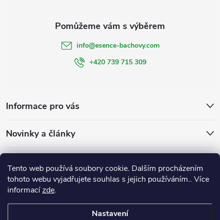
info
@
esence-bachovy.com
+420 739 715 309
Informace pro vás
Novinky a články
Bachovy kapky
Bachovky na míru
Esencebachovy
Tento web používá soubory cookie. Dalším procházením
Bachovykapky
tohoto webu vyjadřujete souhlas s jejich používáním.. Více
informací
zde
.
Nastavení