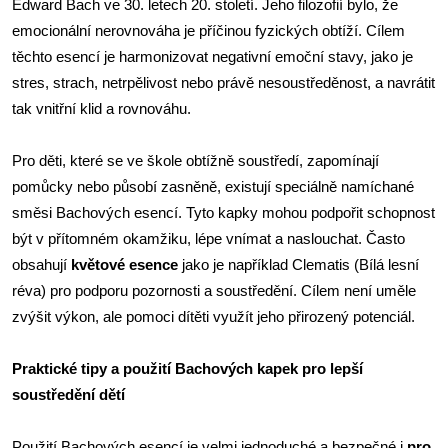
Edward Bach ve 30. letech 20. století. Jeho filozofií bylo, že
emocionální nerovnováha je příčinou fyzických obtíží. Cílem
těchto esencí je harmonizovat negativní emoční stavy, jako je
stres, strach, netrpělivost nebo právě nesoustředěnost, a navrátit
tak vnitřní klid a rovnováhu.
Pro děti, které se ve škole obtížně soustředí, zapomínají
pomůcky nebo působí zasněně, existují speciálně namíchané
směsi Bachových esencí. Tyto kapky mohou podpořit schopnost
být v přítomném okamžiku, lépe vnímat a naslouchat. Často
obsahují
květové esence
jako je například Clematis (Bílá lesní
réva) pro podporu pozornosti a soustředění. Cílem není uměle
zvýšit výkon, ale pomoci dítěti využít jeho přirozený potenciál.
Praktické tipy a použití Bachových kapek pro lepší
soustředění dětí
Použití Bachových esencí je velmi jednoduché a bezpečné i
pro