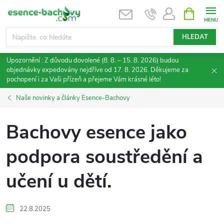
Přejít
NÁKUPNÍ
KOŠÍK
na
obsah
HLEDAT
Upozornění : Z důvodu dovolené (8. 8. – 15. 8. 2026) budou
objednávky expedovány nejdříve od 17. 8. 2026. Děkujeme za
pochopení i za Vaši přízeň a přejeme Vám krásné léto!
Naše novinky a články Esence-Bachovy
Bachovy esence jako
podpora soustředění a
učení u dětí.
22.8.2025