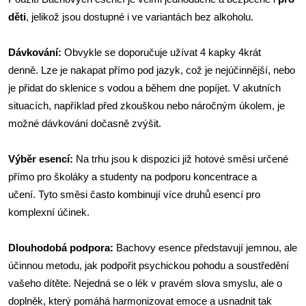
děti
, jelikož jsou dostupné i ve variantách bez alkoholu.
Dávkování:
Obvykle se doporučuje užívat 4 kapky 4krát
denně. Lze je nakapat přímo pod jazyk, což je nejúčinnější, nebo
je přidat do sklenice s vodou a během dne popíjet. V akutních
situacích, například před zkouškou nebo náročným úkolem, je
možné dávkování dočasně zvýšit.
Výběr esencí:
Na trhu jsou k dispozici již hotové směsi určené
přímo pro školáky a studenty na podporu koncentrace a
učení. Tyto směsi často kombinují více druhů esencí pro
komplexní účinek.
Dlouhodobá podpora:
Bachovy esence představují jemnou, ale
účinnou metodu, jak podpořit psychickou pohodu a soustředění
vašeho dítěte. Nejedná se o lék v pravém slova smyslu, ale o
doplněk, který pomáhá harmonizovat emoce a usnadnit tak